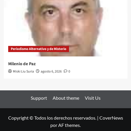
Periodismo Alternativo y de Misterio
Milenio de Paz
Miski Liu Suria
agosto 6, 2026
0
Support
About theme
Visit Us
Copyright © Todos los derechos reservados.
|
CoverNews
por AF themes.