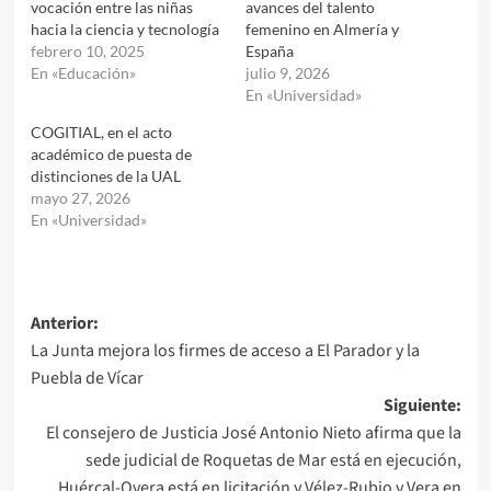
vocación entre las niñas
avances del talento
hacia la ciencia y tecnología
femenino en Almería y
febrero 10, 2025
España
En «Educación»
julio 9, 2026
En «Universidad»
COGITIAL, en el acto
académico de puesta de
distinciones de la UAL
mayo 27, 2026
En «Universidad»
Navegación
Anterior:
La Junta mejora los firmes de acceso a El Parador y la
de
Puebla de Vícar
entradas
Siguiente:
El consejero de Justicia José Antonio Nieto afirma que la
sede judicial de Roquetas de Mar está en ejecución,
Huércal-Overa está en licitación y Vélez-Rubio y Vera en