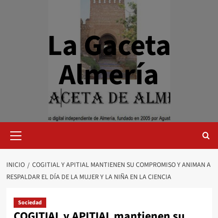
Saltar
al
contenido
La Gaceta
Almería
Menú
primario
INICIO
COGITIAL Y APITIAL MANTIENEN SU COMPROMISO Y ANIMAN A
RESPALDAR EL DÍA DE LA MUJER Y LA NIÑA EN LA CIENCIA
Sociedad
COGITIAL y APITIAL mantienen su