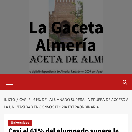
Saltar
al
contenido
La Gaceta
Almería
Menú
primario
INICIO
CASI EL 61% DEL ALUMNADO SUPERA LA PRUEBA DE ACCESO A
LA UNIVERSIDAD EN CONVOCATORIA EXTRAORDINARIA
Universidad
Casi el 61% del alumnado supera la