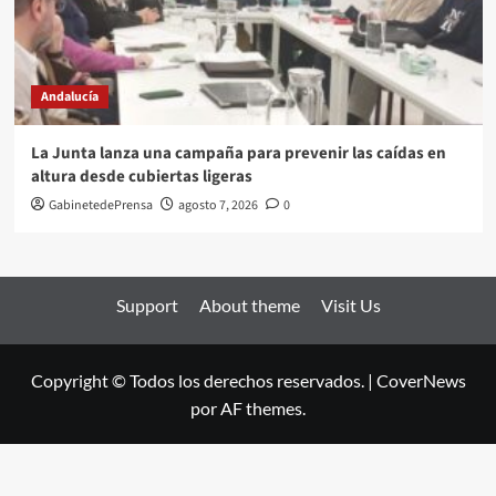
Andalucía
La Junta lanza una campaña para prevenir las caídas en
altura desde cubiertas ligeras
GabinetedePrensa
agosto 7, 2026
0
Support
About theme
Visit Us
Copyright © Todos los derechos reservados.
|
CoverNews
por AF themes.