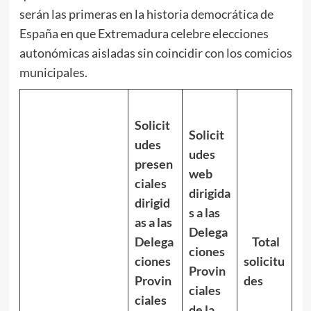
serán las primeras en la historia democrática de
España en que Extremadura celebre elecciones
autonómicas aisladas sin coincidir con los comicios
municipales.
Solicit
Solicit
udes
udes
presen
web
ciales
dirigida
dirigid
s a las
as a las
Delega
Delega
Total
ciones
ciones
solicitu
Provin
Provin
des
ciales
ciales
de la