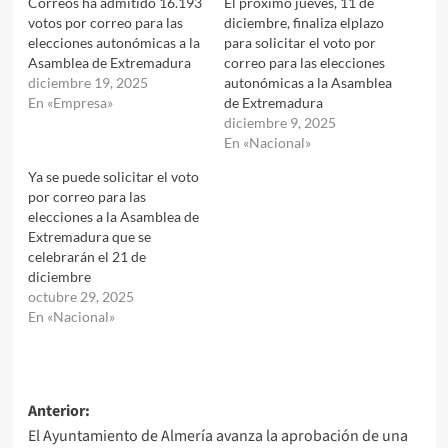
Correos ha admitido 16.193
El próximo jueves, 11 de
votos por correo para las
diciembre, finaliza elplazo
elecciones autonómicas a la
para solicitar el voto por
Asamblea de Extremadura
correo para las elecciones
diciembre 19, 2025
autonómicas a la Asamblea
En «Empresa»
de Extremadura
diciembre 9, 2025
En «Nacional»
Ya se puede solicitar el voto
por correo para las
elecciones a la Asamblea de
Extremadura que se
celebrarán el 21 de
diciembre
octubre 29, 2025
En «Nacional»
Navegación
Anterior:
El Ayuntamiento de Almería avanza la aprobación de una
de