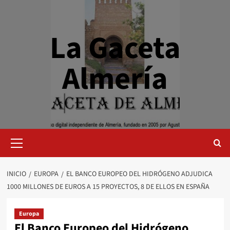
Saltar
al
contenido
La Gaceta
Almería
Menú
primario
INICIO
EUROPA
EL BANCO EUROPEO DEL HIDRÓGENO ADJUDICA
1000 MILLONES DE EUROS A 15 PROYECTOS, 8 DE ELLOS EN ESPAÑA
Europa
El Banco Europeo del Hidrógeno