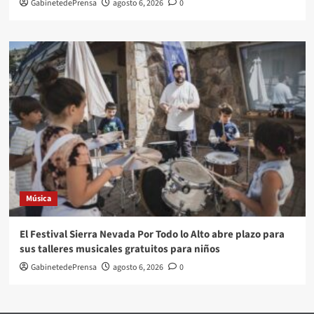
GabinetedePrensa
agosto 6, 2026
0
Música
El Festival Sierra Nevada Por Todo lo Alto abre plazo para
sus talleres musicales gratuitos para niños
GabinetedePrensa
agosto 6, 2026
0