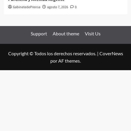
GabinetedePrensa
agosto 7, 2026
0
Support
About theme
Visit Us
Copyright © Todos los derechos reservados.
|
CoverNews
por AF themes.