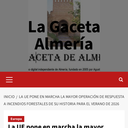
Saltar
al
contenido
La Gaceta
Almería
Menú
primario
INICIO
LA UE PONE EN MARCHA LA MAYOR OPERACIÓN DE RESPUESTA
A INCENDIOS FORESTALES DE SU HISTORIA PARA EL VERANO DE 2026
Europa
La UE pone en marcha la mayor