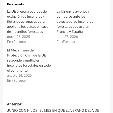
Relacionado
La UE prepara equipos de
La UE envía aviones y
extinción de incendios y
bomberos ante los
flotas de aeronaves para
devastadores incendios
apoyar a los países en caso
forestales que asolan
de incendios forestales
Francia y España
mayo 26, 2025
julio 27, 2026
En «Europa»
En «Europa»
El Mecanismo de
Protección Civil de la UE
responde a múltiples
incendios forestales en todo
el continente
agosto 14, 2025
En «Europa»
Navegación
Anterior:
JUNIO CON HIJOS: EL MES EN QUE EL VERANO DEJA DE