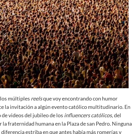
los múltiples
reels
que voy encontrando con humor
 la invitación a algún evento católico multitudinario. En
de videos del jubileo de los
influencers católicos
, del
or la fraternidad humana en la Plaza de san Pedro. Ninguna
 la diferencia estriba en que antes había más romerías y