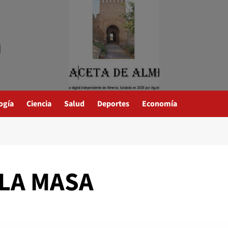
a
ogía
Ciencia
Salud
Deportes
Economía
 LA MASA