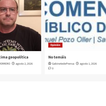
Opinión
tima geopolítica
No temáis
UERRERO
agosto 2, 2026
GabinetedePrensa
agosto 1, 2026
0