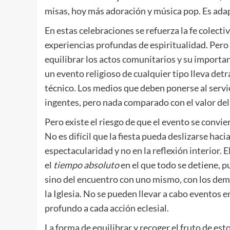
misas, hoy más adoración y música pop. Es ada
En estas celebraciones se refuerza la fe colect
experiencias profundas de espiritualidad. Per
equilibrar los actos comunitarios y su importa
un evento religioso de cualquier tipo lleva de
técnico. Los medios que deben ponerse al serv
ingentes, pero nada comparado con el valor del
Pero existe el riesgo de que el evento se convie
No es difícil que la fiesta pueda deslizarse haci
espectacularidad y no en la reflexión interior. E
el
tiempo absoluto
en el que todo se detiene, 
sino del encuentro con uno mismo, con los demás 
la Iglesia. No se pueden llevar a cabo eventos e
profundo a cada acción eclesial.
La forma de equilibrar y recoger el fruto de es