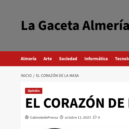
Saltar
al
contenido
La Gaceta Almerí
Almería
Arte
Sociedad
Informática
Tecnol
INICIO
EL CORAZÓN DE LA MASA
Opinión
EL CORAZÓN DE
GabinetedePrensa
octubre 11, 2025
0