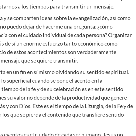
ptarnos a los tiempos para transmitir un mensaje.
iva y se comparten ideas sobre la evangelización, así como
o no puedo dejar de hacerme una pregunta: ¿cómo
ncia con el cuidado individual de cada persona? Organizar
trás de sí un enorme esfuerzo tanto económico como
icio de estos acontecimientos son verdaderamente
 mensaje que se quiere transmitir.
rta en un fin en sí mismo olvidando su sentido espiritual.
a lo superficial cuando se pone el acento en la
l tiempo de la fe y de su celebración es en este sentido
pues su valor no depende de la productividad que genere
y con Dios. Este es el tiempo de la Liturgia, de la Fe y de
n los que se pierda el contenido que transfiere sentido
tos eventos es el cuidado de cada ser humano. Jesús no