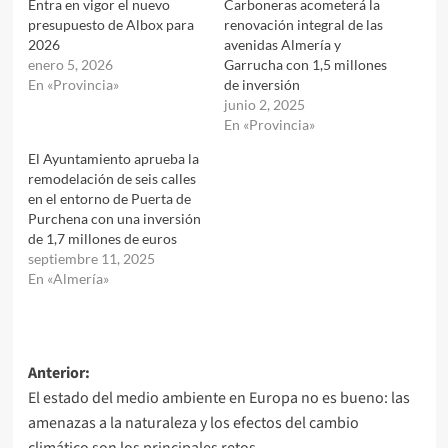
Entra en vigor el nuevo
Carboneras acometerá la
presupuesto de Albox para
renovación integral de las
2026
avenidas Almería y
enero 5, 2026
Garrucha con 1,5 millones
En «Provincia»
de inversión
junio 2, 2025
En «Provincia»
El Ayuntamiento aprueba la
remodelación de seis calles
en el entorno de Puerta de
Purchena con una inversión
de 1,7 millones de euros
septiembre 11, 2025
En «Almería»
Navegación
Anterior:
El estado del medio ambiente en Europa no es bueno: las
de
amenazas a la naturaleza y los efectos del cambio
entradas
climático son los principales retos