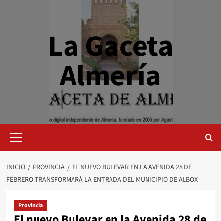
Saltar
al
contenido
La Gaceta
Almería
Menú
primario
INICIO
PROVINCIA
EL NUEVO BULEVAR EN LA AVENIDA 28 DE
FEBRERO TRANSFORMARÁ LA ENTRADA DEL MUNICIPIO DE ALBOX
Provincia
El nuevo Bulevar en la Avenida 28 de