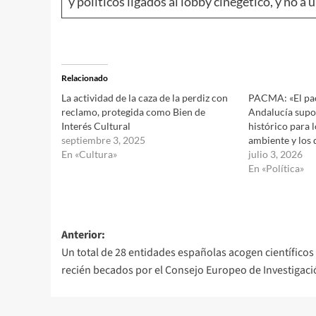
y políticos ligados al lobby cinegético, y no a
Relacionado
La actividad de la caza de la perdiz con
PACMA: «El pa
reclamo, protegida como Bien de
Andalucía supo
Interés Cultural
histórico para 
septiembre 3, 2025
ambiente y los 
En «Cultura»
julio 3, 2026
En «Política»
Navegación
Anterior:
Un total de 28 entidades españolas acogen científicos
de
recién becados por el Consejo Europeo de Investigac
entradas