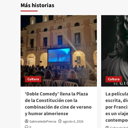
Más historias
Cultura
Cultura
‘Doble Comedy’ llena la Plaza
La pelícu
de la Constitución con la
escrita, d
combinación de cine de verano
por Franc
y humor almeriense
es un viaj
contempo
GabinetedePrensa
agosto 6, 2026
0