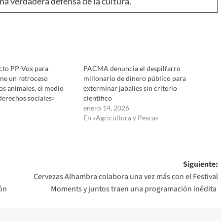
 una verdadera defensa de la cultura.
cto PP-Vox para
PACMA denuncia el despilfarro
ne un retroceso
millonario de dinero público para
los animales, el medio
exterminar jabalíes sin criterio
derechos sociales»
científico
enero 14, 2026
En «Agricultura y Pesca»
Siguiente:
Cervezas Alhambra colabora una vez más con el Festival
ión
Moments y juntos traen una programación inédita