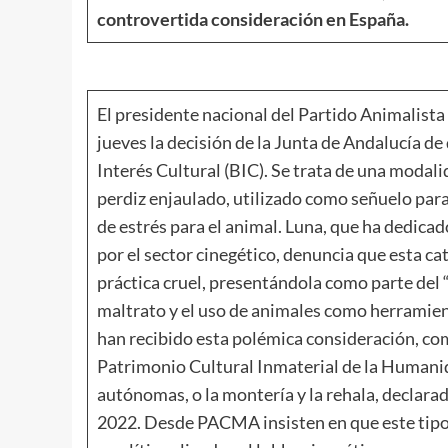
controvertida consideración en España.
El presidente nacional del Partido Animalis
jueves la decisión de la Junta de Andalucía de
Interés Cultural (BIC). Se trata de una modal
perdiz enjaulado, utilizado como señuelo para 
de estrés para el animal. Luna, que ha dedicad
por el sector cinegético, denuncia que esta ca
práctica cruel, presentándola como parte del 
maltrato y el uso de animales como herramien
han recibido esta polémica consideración, c
Patrimonio Cultural Inmaterial de la Humani
autónomas, o la montería y la rehala, declar
2022. Desde PACMA insisten en que este tip