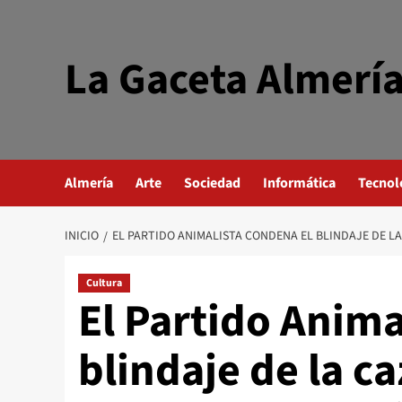
Saltar
al
contenido
La Gaceta Almerí
Almería
Arte
Sociedad
Informática
Tecnol
INICIO
EL PARTIDO ANIMALISTA CONDENA EL BLINDAJE DE L
Cultura
El Partido Anima
blindaje de la c