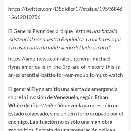
https://twitter.com/DSqldier17/status/19596846
15612010756
El General
Flynn
declaró que
“ésta
es una batalla
existencial por nuestra República. La lucha es aquí,
en casa, contra la infiltración
del lado oscuro.”
https://amg-news.com/alert-general-michael-
flynn-america-is-in-the-3rd-arc-of-history-this-is-
an-existential-battle-for-our-republic-must-watch
El general
Flynn
emitió una alerta de emergencia
sobre la invasión de
Venezuela
, según
Ethan
White
de
Gazetteller
.
Venezuela
ya no es sólo un
Estado colapsado, sino un territorio ocupado por el
enemigo. La situación no es sólo una maniobra
geopolítica. Se trata de una preparación bélica a