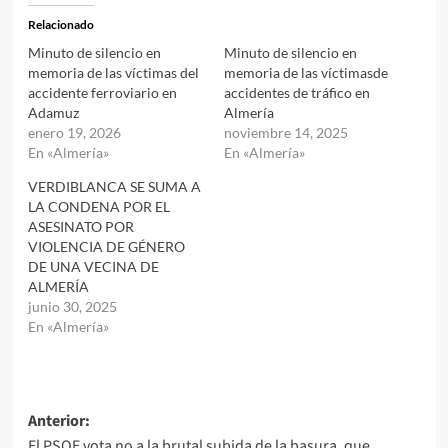
Relacionado
Minuto de silencio en
Minuto de silencio en
memoria de las víctimas del
memoria de las víctimasde
accidente ferroviario en
accidentes de tráfico en
Adamuz
Almería
enero 19, 2026
noviembre 14, 2025
En «Almería»
En «Almería»
VERDIBLANCA SE SUMA A
LA CONDENA POR EL
ASESINATO POR
VIOLENCIA DE GÉNERO
DE UNA VECINA DE
ALMERÍA
junio 30, 2025
En «Almería»
Navegación
Anterior:
El PSOE vota no a la brutal subida de la basura, que