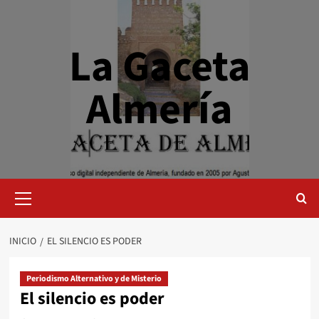
Saltar
al
contenido
La Gaceta
Almería
Menú
primario
INICIO
EL SILENCIO ES PODER
Periodismo Alternativo y de Misterio
El silencio es poder