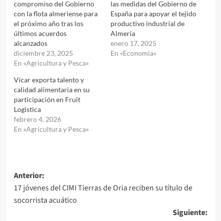
compromiso del Gobierno
las medidas del Gobierno de
con la flota almeriense para
España para apoyar el tejido
el próximo año tras los
productivo industrial de
últimos acuerdos
Almería
alcanzados
enero 17, 2025
diciembre 23, 2025
En «Economía»
En «Agricultura y Pesca»
Vícar exporta talento y
calidad alimentaria en su
participación en Fruit
Logistica
febrero 4, 2026
En «Agricultura y Pesca»
Navegación
Anterior:
17 jóvenes del CIMI Tierras de Oria reciben su título de
de
socorrista acuático
entradas
Siguiente: