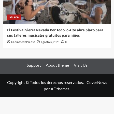
Música
El Festival Sierra Nevada Por Todo lo Alto abre plazo para
sus talleres musicales gratuitos para niños
GabinetedePrensa
agosto 6, 2026
0
Support
About theme
Visit Us
Copyright © Todos los derechos reservados.
|
CoverNews
por AF themes.