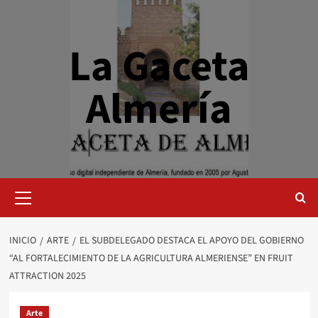
Saltar
al
contenido
La Gaceta
Almería
Menú
primario
INICIO
ARTE
EL SUBDELEGADO DESTACA EL APOYO DEL GOBIERNO
“AL FORTALECIMIENTO DE LA AGRICULTURA ALMERIENSE” EN FRUIT
ATTRACTION 2025
Arte