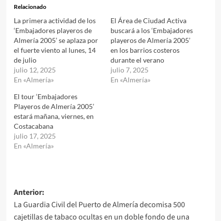
Relacionado
La primera actividad de los
El Área de Ciudad Activa
‘Embajadores playeros de
buscará a los ‘Embajadores
Almería 2005’ se aplaza por
playeros de Almería 2005’
el fuerte viento al lunes, 14
en los barrios costeros
de julio
durante el verano
julio 12, 2025
julio 7, 2025
En «Almería»
En «Almería»
El tour ‘Embajadores
Playeros de Almería 2005’
estará mañana, viernes, en
Costacabana
julio 17, 2025
En «Almería»
Navegación
Anterior:
La Guardia Civil del Puerto de Almería decomisa 500
de
cajetillas de tabaco ocultas en un doble fondo de una