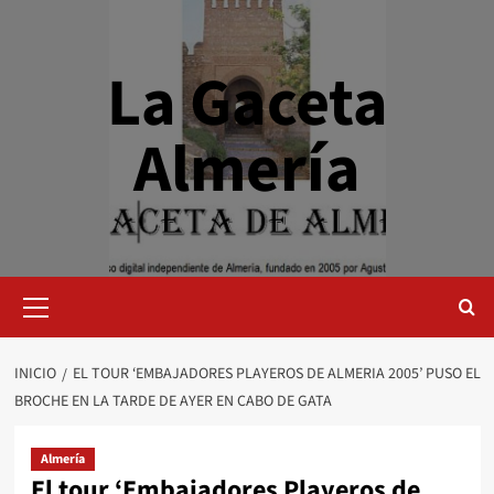
Saltar
al
contenido
La Gaceta
Almería
Menú
primario
INICIO
EL TOUR ‘EMBAJADORES PLAYEROS DE ALMERIA 2005’ PUSO EL
BROCHE EN LA TARDE DE AYER EN CABO DE GATA
Almería
El tour ‘Embajadores Playeros de