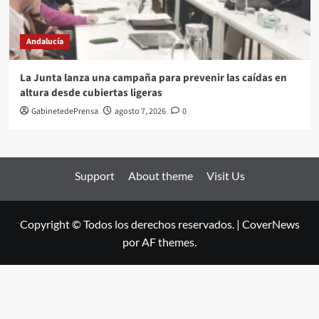
Andalucía
La Junta lanza una campaña para prevenir las caídas en
altura desde cubiertas ligeras
GabinetedePrensa
agosto 7, 2026
0
Support
About theme
Visit Us
Copyright © Todos los derechos reservados.
|
CoverNews
por AF themes.