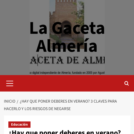
Saltar
al
contenido
La Gaceta
Almería
Menú
primario
INICIO
¿HAY QUE PONER DEBERES EN VERANO? 3 CLAVES PARA
HACERLO Y LOS RIESGOS DE NEGARSE
Educación
¿Hay que poner deberes en verano?