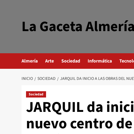
Saltar
al
contenido
La Gaceta Almerí
Almería
Arte
Sociedad
Informática
Tecnol
INICIO
SOCIEDAD
JARQUIL DA INICIO A LAS OBRAS DEL NU
Sociedad
JARQUIL da inici
nuevo centro de