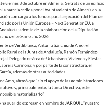
te viernes 3 de octubre en Almería. Se trata de un edificio
n la parcela cedida por el Ayuntamiento de Almería en la
ación con cargo a los fondos para la ejecución del Plan de
nanciado por la Unión Europea – NextGenerationEU, a
 Andalucía; además de la colaboración de la Diputación
verano del próximo año 2026.
idente de Verdiblanca, Antonio Sánchez de Amo; el
ollo Rural de la Junta de Andalucía, Ramón Fernández-
cejal Delegado de área de Urbanismo, Vivienda y Fiestas
abrera Carmona; y por parte de la constructora, el
García, además de otras autoridades.
de Amo, afirmó que “sin el apoyo de las administraciones
sultivo y, principalmente, la Junta Directiva, este
mposible materializarlo”.
o ha querido expresar, en nombre de
JARQUIL
“nuestro