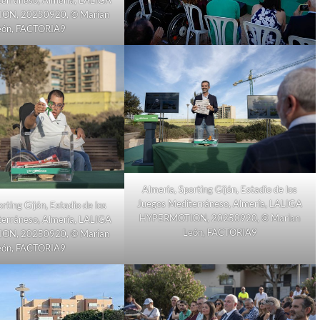
erráneso, Almería, LALIGA
ON, 20250920, © Marian
eón, FACTORIA9
Almeria, Sporting Gijón, Estadio de los
Juegos Mediterráneso, Almería, LALIGA
rting Gijón, Estadio de los
HYPERMOTION, 20250920, © Marian
erráneso, Almería, LALIGA
León, FACTORIA9
ON, 20250920, © Marian
eón, FACTORIA9