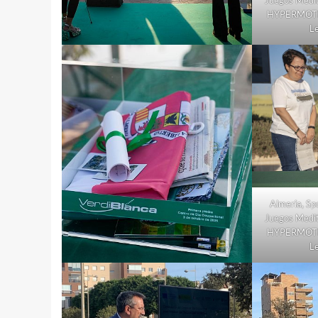
Juegos Medit
HYPERMOTI
L
Almeria, Spo
Juegos Medit
HYPERMOTI
L