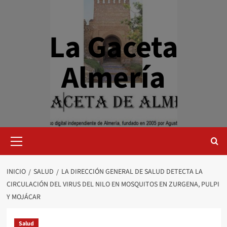
Saltar
al
contenido
La Gaceta
Almería
Menú
primario
INICIO
SALUD
LA DIRECCIÓN GENERAL DE SALUD DETECTA LA
CIRCULACIÓN DEL VIRUS DEL NILO EN MOSQUITOS EN ZURGENA, PULPI
Y MOJÁCAR
Salud