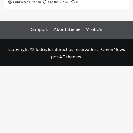
GabinetedePrensa
agosto 6, 2026
0
Support
About theme
Visit Us
Copyright © Todos los derechos reservados.
|
CoverNews
por AF themes.