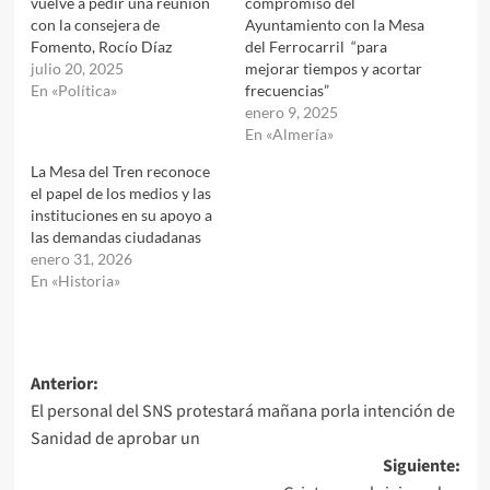
vuelve a pedir una reunión
compromiso del
con la consejera de
Ayuntamiento con la Mesa
Fomento, Rocío Díaz
del Ferrocarril “para
julio 20, 2025
mejorar tiempos y acortar
En «Política»
frecuencias”
enero 9, 2025
En «Almería»
La Mesa del Tren reconoce
el papel de los medios y las
instituciones en su apoyo a
las demandas ciudadanas
enero 31, 2026
En «Historia»
Navegación
Anterior:
El personal del SNS protestará mañana porla intención de
de
Sanidad de aprobar un
entradas
Siguiente: