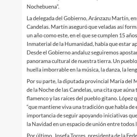
Nochebuena”.
La delegada del Gobierno, Aránzazu Martín, en
Candelas. Martín aseguró que veladas así forma
un año como este, en el que se cumplen 15 año
Inmaterial de la Humanidad, había que estar ap
Desde el Gobierno andaluz seguiremos apostand
panorama cultural de nuestra tierra. Un pueblo
huella imborrable en la música, la danza, la len
Por su parte, la diputada provincial María del
de la Noche de las Candelas, una cita que aúna 
flamenco y las raíces del pueblo gitano. López q
“que mantiene viva una tradición que habla de e
importancia de seguir apoyando iniciativas que
la Navidad en un espacio de unión entre todos 
Por último, Josefa Torres, presidenta de la Fed