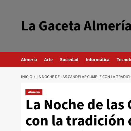
Saltar
al
contenido
La Gaceta Almerí
Almería
Arte
Sociedad
Informática
Tecnol
INICIO
LA NOCHE DE LAS CANDELAS CUMPLE CON LA TRADICI
Almería
La Noche de las
con la tradición