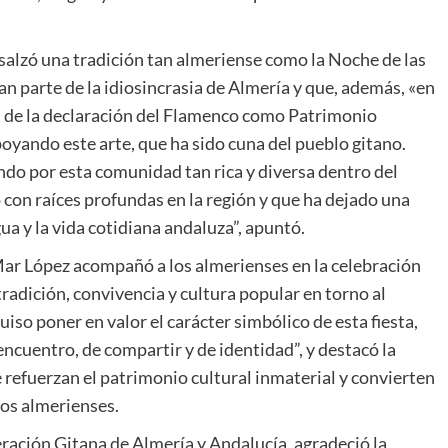
salzó una tradición tan almeriense como la Noche de las
n parte de la idiosincrasia de Almería y que, además, «en
s de la declaración del Flamenco como Patrimonio
oyando este arte, que ha sido cuna del pueblo gitano.
o por esta comunidad tan rica y diversa dentro del
 con raíces profundas en la región y que ha dejado una
gua y la vida cotidiana andaluza”, apuntó.
 Mar López acompañó a los almerienses en la celebración
tradición, convivencia y cultura popular en torno al
uiso poner en valor el carácter simbólico de esta fiesta,
ncuentro, de compartir y de identidad”, y destacó la
 refuerzan el patrimonio cultural inmaterial y convierten
los almerienses.
eración Gitana de Almería y Andalucía, agradeció la