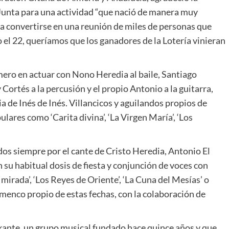
Junta para una actividad “que nació de manera muy
a convertirse en una reunión de miles de personas que
o el 22, queríamos que los ganadores de la Lotería vinieran
mero en actuar con Nono Heredia al baile, Santiago
Cortés a la percusión y el propio Antonio a la guitarra,
 de Inés de Inés. Villancicos y aguilandos propios de
lares como ‘Carita divina’, ‘La Virgen María’, ‘Los
os siempre por el cante de Cristo Heredia, Antonio El
n su habitual dosis de fiesta y conjunción de voces con
mirada’, ‘Los Reyes de Oriente’, ‘La Cuna del Mesías’ o
lamenco propio de estas fechas, con la colaboración de
likante, un grupo musical fundado hace quince años y que