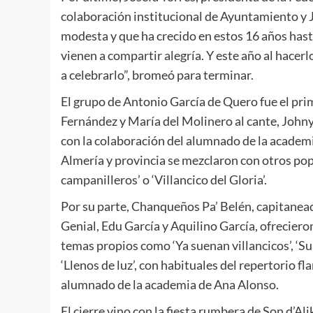
colaboración institucional de Ayuntamiento y 
modesta y que ha crecido en estos 16 años hast
vienen a compartir alegría. Y este año al hacerl
a celebrarlo”, bromeó para terminar.
El grupo de Antonio García de Quero fue el pri
Fernández y María del Molinero al cante, Johny 
con la colaboración del alumnado de la academia
Almería y provincia se mezclaron con otros popu
campanilleros’ o ‘Villancico del Gloria’.
Por su parte, Chanqueños Pa’ Belén, capitanead
Genial, Edu García y Aquilino García, ofreciero
temas propios como ‘Ya suenan villancicos’, ‘Su 
‘Llenos de luz’, con habituales del repertorio f
alumnado de la academia de Ana Alonso.
El cierre vino con la fiesta rumbera de Son d’A