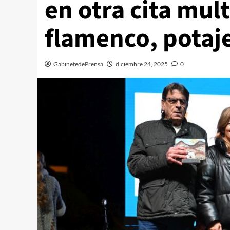
en otra cita mul
flamenco, potaj
GabinetedePrensa
diciembre 24, 2025
0