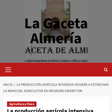
Saltar
al
contenido
La Gaceta
Almería
Menú
primario
INICIO
LA PRODUCCIÓN AGRÍCOLA INTENSIVA VOLVERÁ A ESTRECHAR
LA MANO DEL AGRICULTOR EN INFOAGRO EXHIBITION
Agricultura y Pesca
La producción agrícola intensiva