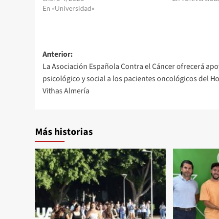
En «Universidad»
Navegación
Anterior:
La Asociación Española Contra el Cáncer ofrecerá ap
de
psicológico y social a los pacientes oncológicos del Ho
entradas
Vithas Almería
Más historias