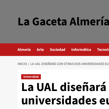
Saltar
al
contenido
La Gaceta Almerí
Almería
Arte
Sociedad
Informática
Tecnol
INICIO
LA UAL DISEÑARÁ CON OTRAS DOS UNIVERSIDADES E
Universidad
La UAL diseñará 
universidades e