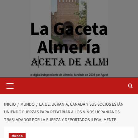
Saltar
al
contenido
La Gaceta
Almería
Menú
primario
INICIO
MUNDO
LA UE, UCRANIA, CANADÁ Y SUS SOCIOS ESTÁN
UNIENDO FUERZAS PARA REPATRIAR A LOS NIÑOS UCRANIANOS
TRASLADADOS POR LA FUERZA Y ​​DEPORTADOS ILEGALMENTE
Mundo