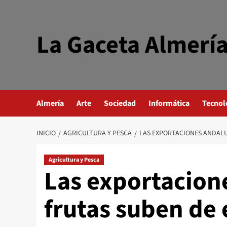
Saltar
al
contenido
La Gaceta Almerí
Almería
Arte
Sociedad
Informática
Tecnol
INICIO
AGRICULTURA Y PESCA
LAS EXPORTACIONES ANDALU
Agricultura y Pesca
Las exportacion
frutas suben de