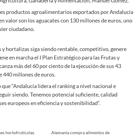
de Agricultura, Ganadería y Alimentación, Manuel Gómez.
ales productos agroalimentarios exportados por Andalucía
en valor son los aguacates con 130 millones de euros, uno
quier ciudadano.
as y hortalizas siga siendo rentable, competitivo, genere
ene en marcha el I Plan Estratégico para las Frutas y
anza más del 60 por ciento de la ejecución de sus 43
 440 millones de euros.
 que “Andalucía lidera el ranking a nivel nacional e
seguir siendo. Tenemos potencial suficiente, calidad
s europeos en eficiencia y sostenibilidad”.
es hortofrutícolas
Alemania compra alimentos de