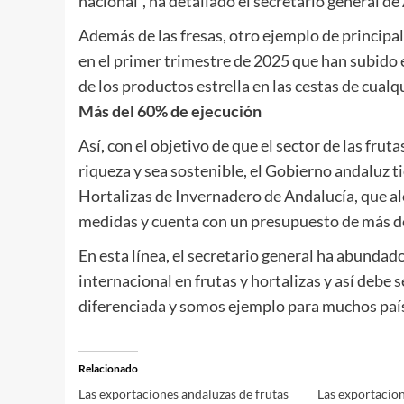
nacional”, ha detallado el secretario general 
Además de las fresas, otro ejemplo de princip
en el primer trimestre de 2025 que han subido 
de los productos estrella en las cestas de cual
Más del 60% de ejecución
Así, con el objetivo de que el sector de las frut
riqueza y sea sostenible, el Gobierno andaluz ti
Hortalizas de Invernadero de Andalucía, que alc
medidas y cuenta con un presupuesto de más de
En esta línea, el secretario general ha abundado
internacional en frutas y hortalizas y así debe 
diferenciada y somos ejemplo para muchos paíse
Relacionado
Las exportaciones andaluzas de frutas
Las exportacion