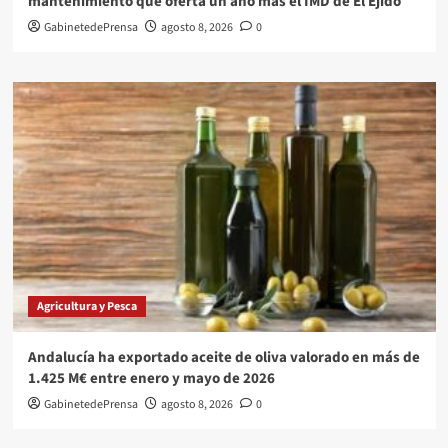
mantenimiento que oferta un año más el IMD de El Ejido
GabinetedePrensa
agosto 8, 2026
0
Agricultura y Pesca
Andalucía ha exportado aceite de oliva valorado en más de
1.425 M€ entre enero y mayo de 2026
GabinetedePrensa
agosto 8, 2026
0