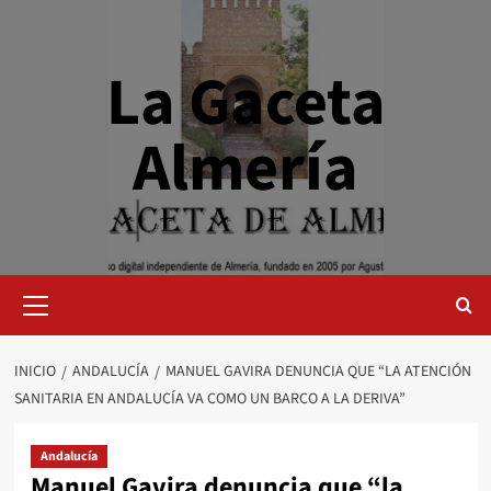
Saltar
al
contenido
La Gaceta
Almería
Menú
primario
INICIO
ANDALUCÍA
MANUEL GAVIRA DENUNCIA QUE “LA ATENCIÓN
SANITARIA EN ANDALUCÍA VA COMO UN BARCO A LA DERIVA”
Andalucía
Manuel Gavira denuncia que “la