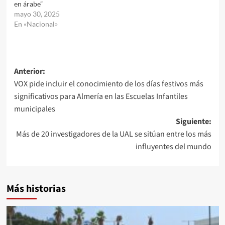
en árabe”
mayo 30, 2025
En «Nacional»
Navegación
Anterior:
VOX pide incluir el conocimiento de los días festivos más
de
significativos para Almería en las Escuelas Infantiles
entradas
municipales
Siguiente:
Más de 20 investigadores de la UAL se sitúan entre los más
influyentes del mundo
Más historias