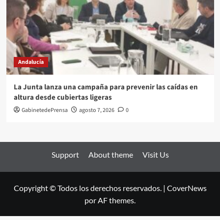
Andalucía
La Junta lanza una campaña para prevenir las caídas en
altura desde cubiertas ligeras
GabinetedePrensa
agosto 7, 2026
0
Support
About theme
Visit Us
Copyright © Todos los derechos reservados.
|
CoverNews
por AF themes.