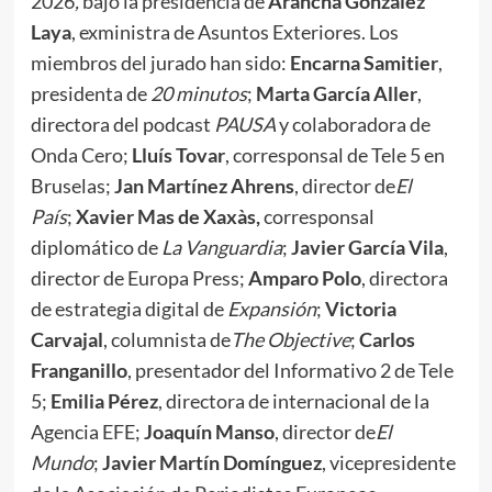
2026
,
bajo la presidencia de
Arancha González
Laya
, exministra de Asuntos Exteriores. Los
miembros del jurado han sido:
Encarna Samitier
,
presidenta de
20 minutos
;
Marta García Aller
,
directora del podcast
PAUSA
y colaboradora de
Onda Cero;
Lluís Tovar
, corresponsal de Tele 5 en
Bruselas;
Jan Martínez Ahrens
, director de
El
País
;
Xavier Mas de Xaxàs,
corresponsal
diplomático de
La Vanguardia
;
Javier García Vila
,
director de Europa Press;
Amparo Polo
, directora
de estrategia digital de
Expansión
;
Victoria
Carvajal
, columnista de
The Objective
;
Carlos
Franganillo
, presentador del Informativo 2 de Tele
5;
Emilia Pérez
, directora de internacional de la
Agencia EFE;
Joaquín Manso
, director de
El
Mundo
;
Javier Martín Domínguez
, vicepresidente