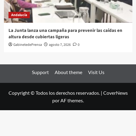
Andalucía
La Junta lanza una campaña para prevenir las caídas en
altura desde cubiertas ligeras
GabinetedePrensa
agosto 7, 2026
0
Support
About theme
Visit Us
Copyright © Todos los derechos reservados.
|
CoverNews
por AF themes.