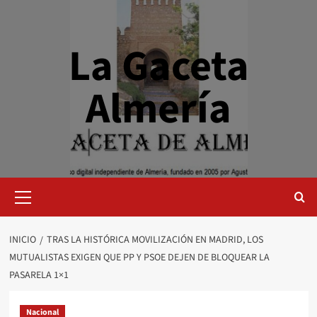
Saltar
al
contenido
La Gaceta
Almería
Menú
primario
INICIO
TRAS LA HISTÓRICA MOVILIZACIÓN EN MADRID, LOS
MUTUALISTAS EXIGEN QUE PP Y PSOE DEJEN DE BLOQUEAR LA
PASARELA 1×1
Nacional