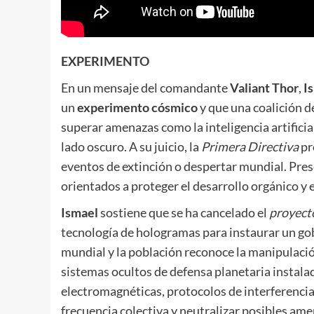
EXPERIMENTO
En un mensaje del comandante
Valiant Thor
,
I
un
experimento cósmico
y que una coalición 
superar amenazas como la inteligencia artificia
lado oscuro. A su juicio, la
Primera Directiva
pr
eventos de extinción o despertar mundial. Pres
orientados a proteger el desarrollo orgánico y es
Ismael
sostiene que se ha cancelado el
proyect
tecnología de hologramas para instaurar un go
mundial y la población reconoce la manipulació
sistemas ocultos de defensa planetaria instalad
electromagnéticas, protocolos de interferencia 
frecuencia colectiva y neutralizar posibles ame