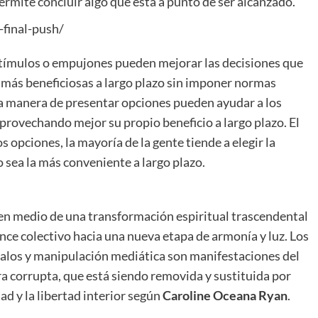
ermite concluir algo que está a punto de ser alcanzado.
final-push/
stímulos o empujones pueden mejorar las decisiones que
 más beneficiosas a largo plazo sin imponer normas
la manera de presentar opciones pueden ayudar a los
provechando mejor su propio beneficio a largo plazo. El
 opciones, la mayoría de la gente tiende a elegir la
 sea la más conveniente a largo plazo.
en medio de una transformación espiritual trascendental
nce colectivo hacia una nueva etapa de armonía y luz. Los
dalos y manipulación mediática son manifestaciones del
ra corrupta, que está siendo removida y sustituida por
dad y la libertad interior según
Caroline Oceana Ryan
.