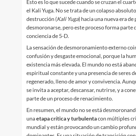
Esto es lo que sucede cuando se cruzan el cuarto
el Kali Yuga. No se trata de un colapso absoluto
destrucción (
Kali Yuga
) hacia una nueva era de 
desmoronarse, pero este proceso forma parte del
conciencia de 5-D.
La sensación de desmoronamiento externo coin
confusión y desgaste emocional, porque la hu
existencia más elevada. El mundo no está aband
espiritual constante y una presencia de seres d
regenerado, lleno de amor y convivencia. Aunq
se invita a aceptar, descansar, nutrirse, y a con
parte de un proceso de renacimiento.
En resumen, el mundo no se está desmoronando 
una
etapa crítica y turbulenta
con múltiples cr
mundial y están provocando un cambio profundo
dominantes. Es una situación de transición con 