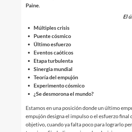
Paine
.
El 
Múltiples crisis
Puente cósmico
Último esfuerzo
Eventos caóticos
Etapa turbulenta
Sinergia mundial
Teoría del empujón
Experimento cósmico
¿Se desmorona el mundo?
Estamos en una posición donde un último empuj
empujón designa el impulso o el esfuerzo final 
objetivo, cuando ya falta poco para lograrlo pe