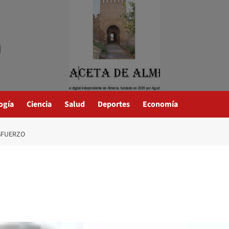
a
ogía
Ciencia
Salud
Deportes
Economía
SFUERZO