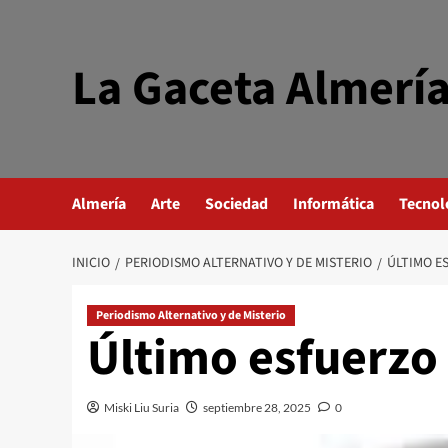
Saltar
al
contenido
La Gaceta Almerí
Almería
Arte
Sociedad
Informática
Tecnol
INICIO
PERIODISMO ALTERNATIVO Y DE MISTERIO
ÚLTIMO E
Periodismo Alternativo y de Misterio
Último esfuerzo
Miski Liu Suria
septiembre 28, 2025
0