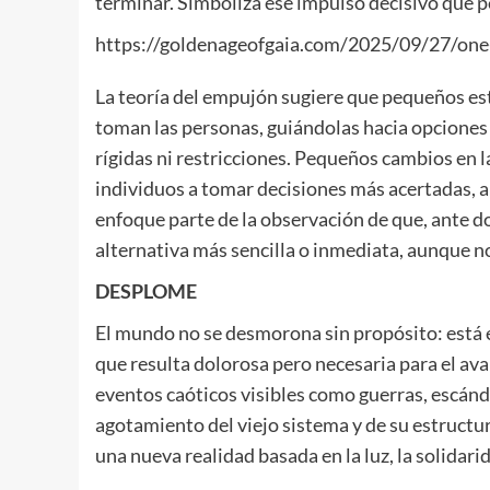
terminar. Simboliza ese impulso decisivo que p
https://goldenageofgaia.com/2025/09/27/one-
La teoría del empujón sugiere que pequeños e
toman las personas, guiándolas hacia opciones
rígidas ni restricciones. Pequeños cambios en 
individuos a tomar decisiones más acertadas, a
enfoque parte de la observación de que, ante dos
alternativa más sencilla o inmediata, aunque no
DESPLOME
El mundo no se desmorona sin propósito: está 
que resulta dolorosa pero necesaria para el ava
eventos caóticos visibles como guerras, escán
agotamiento del viejo sistema y de su estructu
una nueva realidad basada en la luz, la solidari