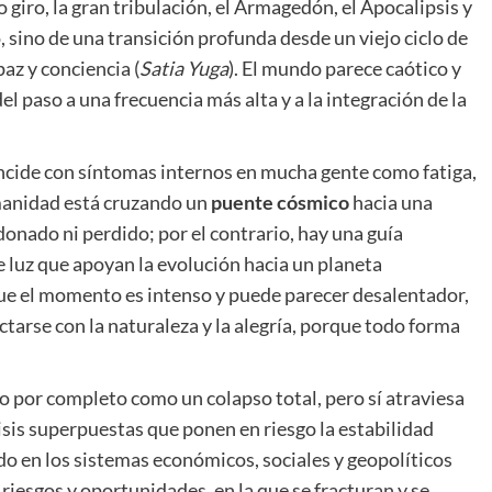
 giro, la gran tribulación, el Armagedón, el Apocalipsis y
, sino de una transición profunda desde un viejo ciclo de
paz y conciencia (
Sat
ia
Yuga
). El mundo parece caótico y
 paso a una frecuencia más alta y a la integración de la
cide con síntomas internos en mucha gente como fatiga,
manidad está cruzando un
puente cósmico
hacia una
onado ni perdido; por el contrario, hay una guía
e luz que apoyan la evolución hacia un planeta
ue el momento es intenso y puede parecer desalentador,
ectarse con la naturaleza y la alegría, porque todo forma
por completo como un colapso total, pero sí atraviesa
isis superpuestas que ponen en riesgo la estabilidad
 en los sistemas económicos, sociales y geopolíticos
riesgos y oportunidades, en la que se fracturan y se