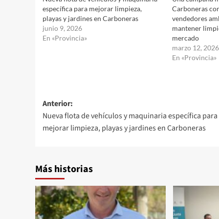
específica para mejorar limpieza,
Carboneras con
playas y jardines en Carboneras
vendedores amb
junio 9, 2026
mantener limpio
En «Provincia»
mercado
marzo 12, 2026
En «Provincia»
Navegación
Anterior:
Nueva flota de vehículos y maquinaria específica para
de
mejorar limpieza, playas y jardines en Carboneras
entradas
Más historias