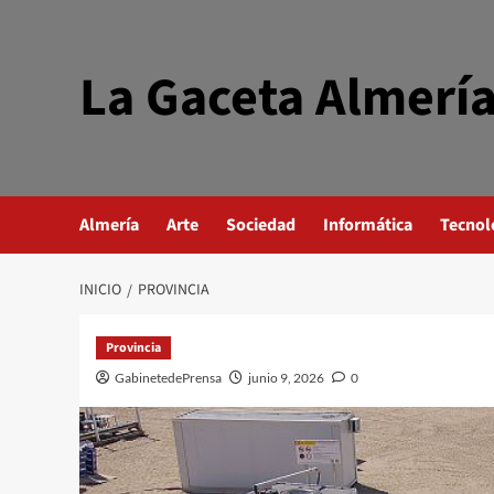
Saltar
al
contenido
La Gaceta Almerí
Almería
Arte
Sociedad
Informática
Tecnol
INICIO
PROVINCIA
Provincia
GabinetedePrensa
junio 9, 2026
0