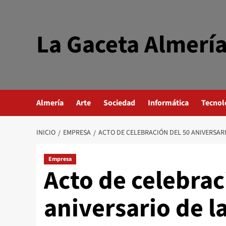
Saltar
al
contenido
La Gaceta Almerí
Almería
Arte
Sociedad
Informática
Tecnol
INICIO
EMPRESA
ACTO DE CELEBRACIÓN DEL 50 ANIVERSAR
Empresa
Acto de celebrac
aniversario de l