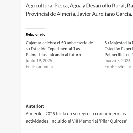
Agricultura, Pesca, Agua y Desarrollo Rural, 
Provincial de Almería, Javier Aureliano García, 
Relacionado
Cajamar celebra el 50 aniversario de
Su Majestad la R
su Estación Experimental ‘Las
Estación Exper
Palmerillas’ mirando al futuro
Palmerillas en E
junio 19, 2025
marzo 7, 2026
En «Economía»
En «Provincia»
Navegación
Anterior:
Almerilec 2025 brilla en su regreso con numerosas
de
actividades, incluido el VIII Memorial ‘Pilar Quirosa’
entradas