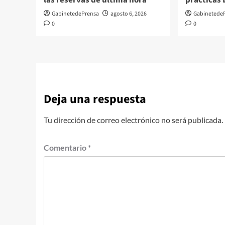
las reservas de última hora
prácticas
GabinetedePrensa
agosto 6, 2026
Gabinetede
0
0
Deja una respuesta
Tu dirección de correo electrónico no será publicada.
Comentario
*