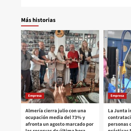
Más historias
Empresa
Empresa
Almería cierra julio con una
La Junta i
ocupación media del 73% y
contrataci
afronta un agosto marcado por
personas 