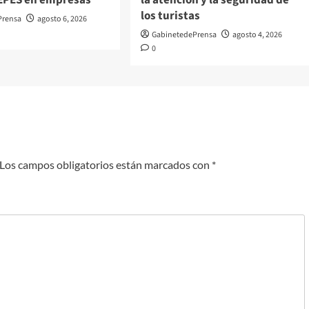
 EPES en empresas
la atención y la seguridad de
los turistas
Prensa
agosto 6, 2026
GabinetedePrensa
agosto 4, 2026
0
Los campos obligatorios están marcados con
*