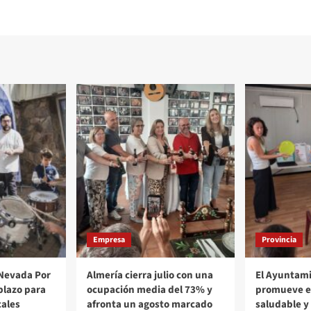
Empresa
Provincia
a Nevada Por
Almería cierra julio con una
El Ayuntami
 plazo para
ocupación media del 73% y
promueve es
cales
afronta un agosto marcado
saludable y