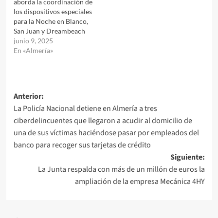
aborda la coordinación de
los dispositivos especiales
para la Noche en Blanco,
San Juan y Dreambeach
junio 9, 2025
En «Almería»
Navegación
Anterior:
La Policía Nacional detiene en Almería a tres
de
ciberdelincuentes que llegaron a acudir al domicilio de
entradas
una de sus víctimas haciéndose pasar por empleados del
banco para recoger sus tarjetas de crédito
Siguiente:
La Junta respalda con más de un millón de euros la
ampliación de la empresa Mecánica 4HY