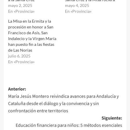
mayo 2, 2025
mayo 4, 2025
En «Provincia»
En «Provincia»
La Misa en la Ermita y la
procesión en honor a San
Francisco de Asís, San
Indalecio y la Virgen María
han puesto fin a las fiestas
de Las Norias
julio 6, 2025
En «Provincia»
Navegación
Anterior:
María Jesús Montero reivindica avances para Andalucía y
de
Cataluña desde el diálogo y la convivencia y sin
entradas
confrontación entre territorios
Siguiente:
Educación financiera para niños: 5 métodos esenciales