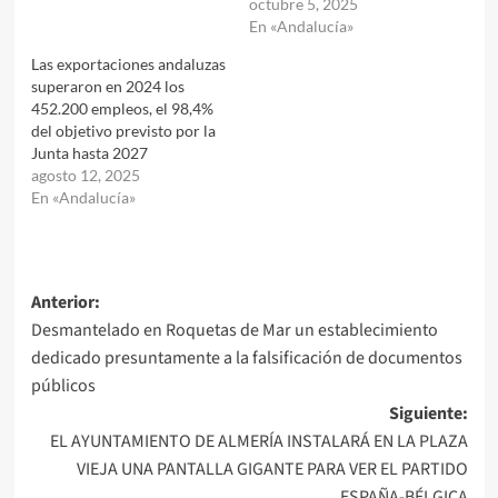
octubre 5, 2025
En «Andalucía»
Las exportaciones andaluzas
superaron en 2024 los
452.200 empleos, el 98,4%
del objetivo previsto por la
Junta hasta 2027
agosto 12, 2025
En «Andalucía»
Navegación
Anterior:
Desmantelado en Roquetas de Mar un establecimiento
de
dedicado presuntamente a la falsificación de documentos
entradas
públicos
Siguiente:
EL AYUNTAMIENTO DE ALMERÍA INSTALARÁ EN LA PLAZA
VIEJA UNA PANTALLA GIGANTE PARA VER EL PARTIDO
ESPAÑA-BÉLGICA