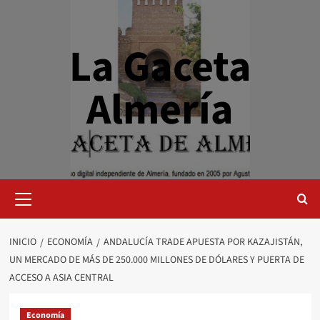
Saltar
al
contenido
La Gaceta
Almería
Menú
primario
INICIO
ECONOMÍA
ANDALUCÍA TRADE APUESTA POR KAZAJISTÁN,
UN MERCADO DE MÁS DE 250.000 MILLONES DE DÓLARES Y PUERTA DE
ACCESO A ASIA CENTRAL
Economía