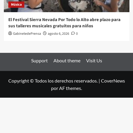
Música
El Festival Sierra Nevada Por Todo lo Alto abre plazo para
sus talleres musicales gratuitos para niños
GabinetedePrensa
agosto 6, 2026
0
Support
About theme
Visit Us
Copyright © Todos los derechos reservados.
|
CoverNews
por AF themes.