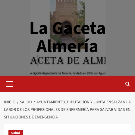
Saltar
al
contenido
La Gaceta
Almería
Menú
primario
INICIO
SALUD
AYUNTAMIENTO, DIPUTACIÓN Y JUNTA ENSALZAN LA
LABOR DE LOS PROFESIONALES DE ENFERMERÍA PARA SALVAR VIDAS EN
SITUACIONES DE EMERGENCIA
Salud