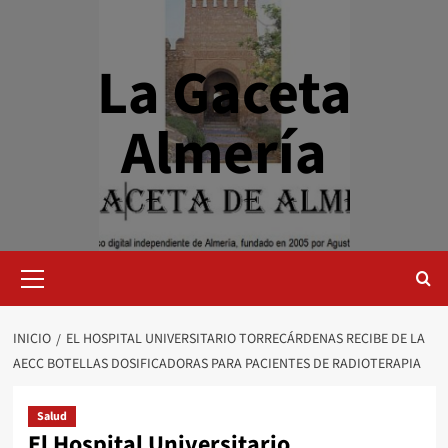
Saltar
al
contenido
La Gaceta
Almería
Menú
primario
INICIO
EL HOSPITAL UNIVERSITARIO TORRECÁRDENAS RECIBE DE LA
AECC BOTELLAS DOSIFICADORAS PARA PACIENTES DE RADIOTERAPIA
Salud
El Hospital Universitario