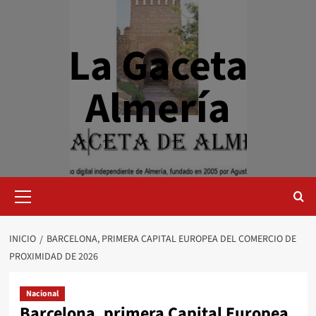
Saltar
al
contenido
La Gaceta
Almería
Menú
primario
INICIO
BARCELONA, PRIMERA CAPITAL EUROPEA DEL COMERCIO DE
PROXIMIDAD DE 2026
Nacional
Barcelona, primera Capital Europea