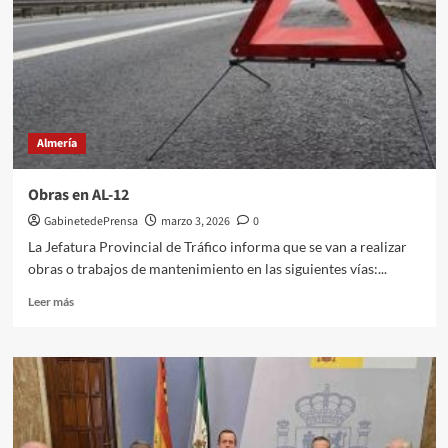
una
reunión
a
la
alcaldesa
para
conocer
Almería
su
propuesta
al
Obras en AL-12
Ministerio
GabinetedePrensa
marzo 3, 2026
0
sobre
la
La Jefatura Provincial de Tráfico informa que se van a realizar
estación
obras o trabajos de mantenimiento en las siguientes vías:...
de
tren
Leer
Leer más
y
más
los
sobre
terrenos
Obras
del
en
soterramiento
AL-
12