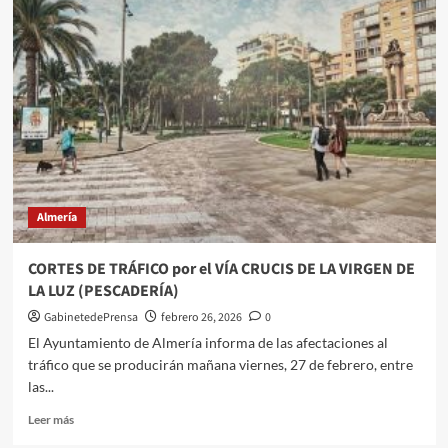
XIII
Carrera
de
la
Mujer
será
una
fiesta
de
la
igualdad,
Almería
la
vida
saludable
CORTES DE TRÁFICO por el VÍA CRUCIS DE LA VIRGEN DE
y
LA LUZ (PESCADERÍA)
la
solidaridad,
GabinetedePrensa
febrero 26, 2026
0
el
El Ayuntamiento de Almería informa de las afectaciones al
8
tráfico que se producirán mañana viernes, 27 de febrero, entre
de
las...
marzo,
con
Leer
Leer más
2.300
más
participantes