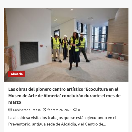
sobre
CORTES
DE
TRÁFICO
por
el
VÍA
CRUCIS
DE
LA
VIRGEN
DE
LA
Almería
LUZ
(PESCADERÍA)
Las obras del pionero centro artístico ‘Ecocultura en el
Museo de Arte de Almería’ concluirán durante el mes de
marzo
GabinetedePrensa
febrero 26, 2026
0
La alcaldesa visita los trabajos que se están ejecutando en el
Preventorio, antigua sede de Alcaldía, y el Centro de...