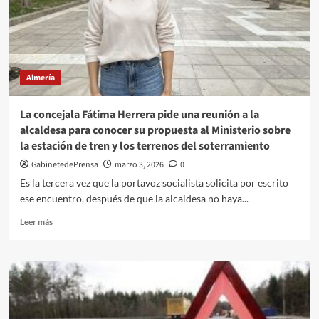
en
la
Rambla
y
pide
Almería
planificación
al
Ayuntamiento
La concejala Fátima Herrera pide una reunión a la
de
alcaldesa para conocer su propuesta al Ministerio sobre
Almería
la estación de tren y los terrenos del soterramiento
y
a
GabinetedePrensa
marzo 3, 2026
0
la
Es la tercera vez que la portavoz socialista solicita por escrito
Subdelegación
ese encuentro, después de que la alcaldesa no haya...
del
Gobierno
Leer
Leer más
más
sobre
La
concejala
Fátima
Herrera
pide