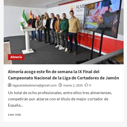
por
primera
vez
el
Encuentro
Regional
de
Periodistas
de
Andalucía
Almería
Almería acoge este fin de semana la IX Final del
Campeonato Nacional de la Liga de Cortadores de Jamón
lagacetadealmeria@gmail.com
marzo 2, 2026
0
Un total de ocho profesionales, entre ellos tres almerienses,
competirán por alzarse con el título de mejor cortador de
España...
Leer
Leer más
más
sobre