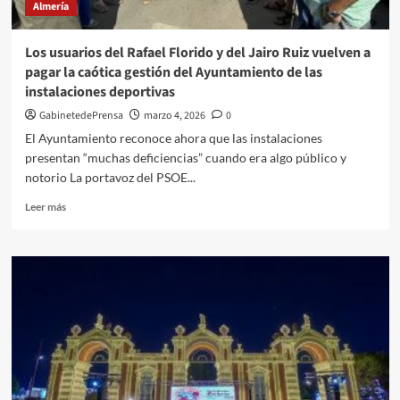
Almería
y
sin
antigüedad
Los usuarios del Rafael Florido y del Jairo Ruiz vuelven a
pagar la caótica gestión del Ayuntamiento de las
instalaciones deportivas
GabinetedePrensa
marzo 4, 2026
0
El Ayuntamiento reconoce ahora que las instalaciones
presentan “muchas deficiencias” cuando era algo público y
notorio La portavoz del PSOE...
Leer
Leer más
más
sobre
Los
usuarios
del
Rafael
Florido
y
del
Jairo
Ruiz