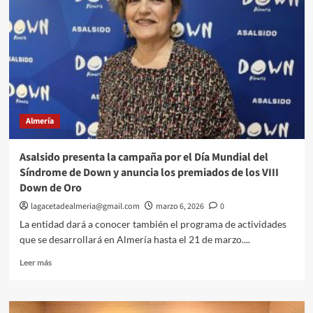
Almería
Asalsido presenta la campaña por el Día Mundial del
Síndrome de Down y anuncia los premiados de los VIII
Down de Oro
lagacetadealmeria@gmail.com
marzo 6, 2026
0
La entidad dará a conocer también el programa de actividades
que se desarrollará en Almería hasta el 21 de marzo....
Leer
Leer más
más
sobre
Asalsido