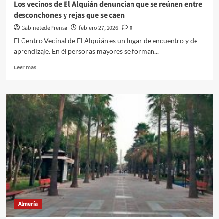
Los vecinos de El Alquián denuncian que se reúnen entre
próximos
desconchones y rejas que se caen
días
en
GabinetedePrensa
febrero 27, 2026
0
la
El Centro Vecinal de El Alquián es un lugar de encuentro y de
ciudad
aprendizaje. En él personas mayores se forman...
debido
a:
Leer
Leer más
más
sobre
Los
vecinos
de
El
Alquián
denuncian
que
se
reúnen
entre
desconchones
y
Almería
rejas
que