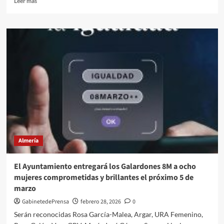
Leer más
más
sobre
La
Banda
de
Tambores
y
Cornetas
Santa
Cruz
inicia
la
celebración
de
Almería
su
30º
aniversario
El Ayuntamiento entregará los Galardones 8M a ocho
unida
mujeres comprometidas y brillantes el próximo 5 de
a
marzo
la
tradición
GabinetedePrensa
febrero 28, 2026
0
y
Serán reconocidas Rosa García-Malea, Argar, URA Femenino,
cultura