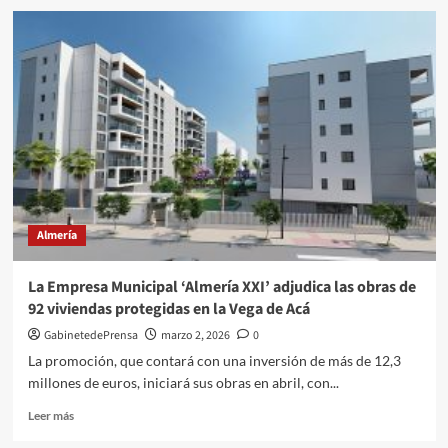
Almería
acoge
este
fin
de
semana
la
IX
Final
del
Campeonato
Nacional
Almería
de
la
Liga
La Empresa Municipal ‘Almería XXI’ adjudica las obras de
de
92 viviendas protegidas en la Vega de Acá
Cortadores
de
GabinetedePrensa
marzo 2, 2026
0
Jamón
La promoción, que contará con una inversión de más de 12,3
millones de euros, iniciará sus obras en abril, con...
Leer
Leer más
más