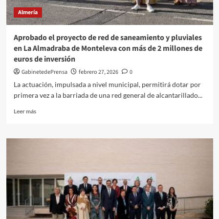
seproducirán
Almería
en
los
próximos
Aprobado el proyecto de red de saneamiento y pluviales
días
en La Almadraba de Monteleva con más de 2 millones de
en
euros de inversión
la
ciudad
GabinetedePrensa
febrero 27, 2026
0
debido
La actuación, impulsada a nivel municipal, permitirá dotar por
a:
primera vez a la barriada de una red general de alcantarillado...
Leer
Leer más
más
sobre
Aprobado
el
proyecto
de
red
de
saneamiento
y
pluviales