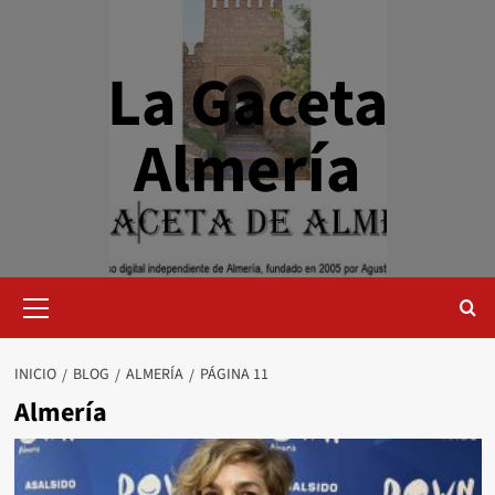
Saltar
al
contenido
La Gaceta
Almería
Menú
primario
INICIO
BLOG
ALMERÍA
PÁGINA 11
Almería