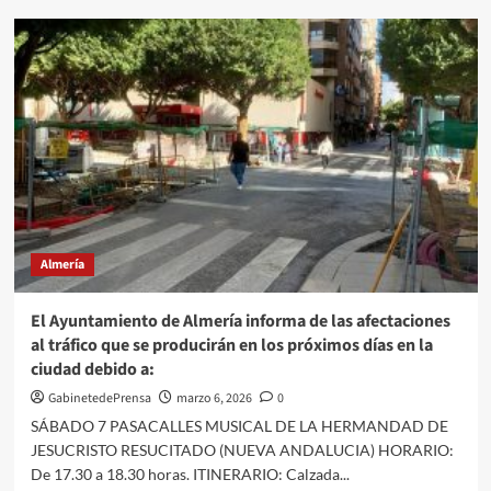
La
alcaldesa
traslada
el
“compromiso
municipal
de
seguir
mejorando
un
servicio
vital”
Almería
como
los
Bomberos
El Ayuntamiento de Almería informa de las afectaciones
al tráfico que se producirán en los próximos días en la
ciudad debido a:
GabinetedePrensa
marzo 6, 2026
0
SÁBADO 7 PASACALLES MUSICAL DE LA HERMANDAD DE
JESUCRISTO RESUCITADO (NUEVA ANDALUCIA) HORARIO:
De 17.30 a 18.30 horas. ITINERARIO: Calzada...