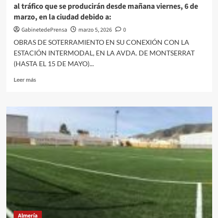
al tráfico que se producirán desde mañana viernes, 6 de
los
marzo, en la ciudad debido a:
patinetes
eléctricos
GabinetedePrensa
marzo 5, 2026
0
OBRAS DE SOTERRAMIENTO EN SU CONEXIÓN CON LA
ESTACIÓN INTERMODAL, EN LA AVDA. DE MONTSERRAT
(HASTA EL 15 DE MAYO)...
Leer
Leer más
más
sobre
El
Ayuntamiento
de
Almería
informa
de
las
afectaciones
al
tráfico
que
se
Almería
producirán