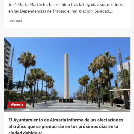
José María Martín les ha recibido tras la llegada a sus destinos
en las Dependencias de Trabajo e Inmigración, Sanidad,...
Leer
Leer más
más
sobre
Un
total
de
11
nuevos
empleados
públicos
se
incorporan
a
la
Subdelegación
Almería
del
Gobierno
en
El Ayuntamiento de Almería informa de las afectaciones
Almería
al tráfico que se producirán en los próximos días en la
ciudad debido a: