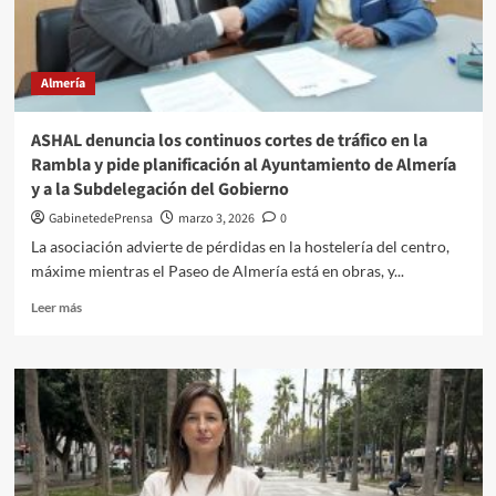
de
Feria
y
Fiestas
Almería
de
Almería
2026’
ASHAL denuncia los continuos cortes de tráfico en la
hasta
Rambla y pide planificación al Ayuntamiento de Almería
el
y a la Subdelegación del Gobierno
29
de
GabinetedePrensa
marzo 3, 2026
0
marzo
La asociación advierte de pérdidas en la hostelería del centro,
máxime mientras el Paseo de Almería está en obras, y...
Leer
Leer más
más
sobre
ASHAL
denuncia
los
continuos
cortes
de
tráfico