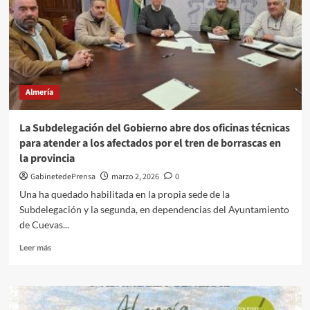
Almería
La Subdelegación del Gobierno abre dos oficinas técnicas
para atender a los afectados por el tren de borrascas en
la provincia
GabinetedePrensa
marzo 2, 2026
0
Una ha quedado habilitada en la propia sede de la
Subdelegación y la segunda, en dependencias del Ayuntamiento
de Cuevas...
Leer
Leer más
más
sobre
La
Subdelegación