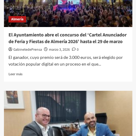
vuelven
a
pagar
Almería
la
caótica
gestión
El Ayuntamiento abre el concurso del ‘Cartel Anunciador
del
de Feria y Fiestas de Almería 2026’ hasta el 29 de marzo
Ayuntamiento
de
GabinetedePrensa
marzo 3, 2026
0
las
El ganador, cuyo premio será de 3.000 euros, será elegido por
instalaciones
votación popular digital en un proceso en el que...
deportivas
Leer
Leer más
más
sobre
El
Ayuntamiento
abre
el
concurso
del
‘Cartel
Anunciador