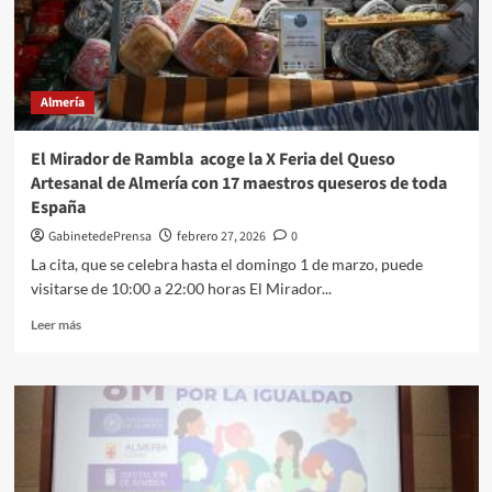
y
entidades
su
trabajo
por
Almería
el
desarrollo
de
El Mirador de Rambla acoge la X Feria del Queso
Almería
Artesanal de Almería con 17 maestros queseros de toda
en
España
el
acto
GabinetedePrensa
febrero 27, 2026
0
del
La cita, que se celebra hasta el domingo 1 de marzo, puede
28F
visitarse de 10:00 a 22:00 horas El Mirador...
Leer
Leer más
más
sobre
El
Mirador
de
Rambla
acoge
la