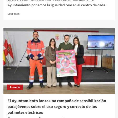
debido
Ayuntamiento ponemos la igualdad real en el centro de cada...
a:
Leer
Leer más
más
sobre
El
Ayuntamiento
de
Almería
reconoce,
en
los
Galardones
8M,
“el
talento
y
Almería
compromiso”
de
ocho
El Ayuntamiento lanza una campaña de sensibilización
mujeres
para jóvenes sobre el uso seguro y correcto de los
que
patinetes eléctricos
inspiran
a