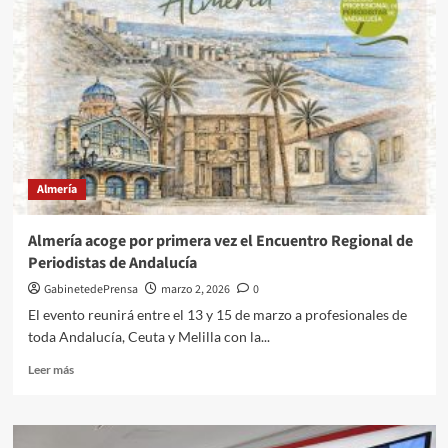
del
Gobierno
abre
dos
oficinas
técnicas
para
atender
a
los
Almería
afectados
por
el
Almería acoge por primera vez el Encuentro Regional de
tren
Periodistas de Andalucía
de
borrascas
GabinetedePrensa
marzo 2, 2026
0
en
El evento reunirá entre el 13 y 15 de marzo a profesionales de
la
toda Andalucía, Ceuta y Melilla con la...
provincia
Leer
Leer más
más
sobre
Almería
acoge