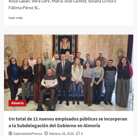
Rosa Galán, Vera GRV, María José Gómez, Susana Lirola y
de
Fátima Pérez Si...
Almería
Leer
Leer más
más
sobre
El
Ayuntamiento
entregará
los
Galardones
8M
a
ocho
mujeres
comprometidas
y
brillantes
Almería
el
próximo
5
Un total de 11 nuevos empleados públicos se incorporan
de
a la Subdelegación del Gobierno en Almería
marzo
GabinetedePrensa
febrero 28, 2026
0