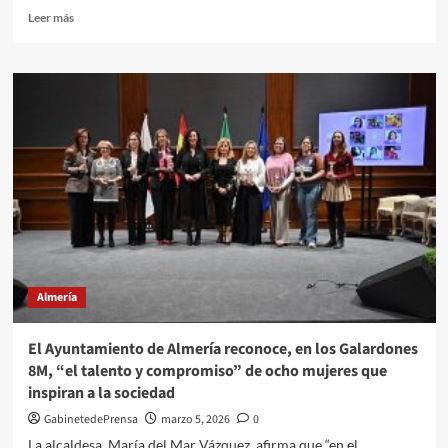
Leer
Leer más
más
sobre
El
Ayuntamiento
de
Almería
informa
de
las
afectaciones
al
tráfico
que
se
Almería
producirán
en
los
El Ayuntamiento de Almería reconoce, en los Galardones
próximos
8M, “el talento y compromiso” de ocho mujeres que
días
inspiran a la sociedad
en
la
GabinetedePrensa
marzo 5, 2026
0
ciudad
La alcaldesa, María del Mar Vázquez, afirma que “en el