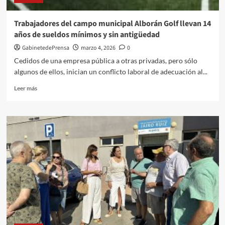
desde
mañana
Trabajadores del campo municipal Alborán Golf llevan 14
viernes,
años de sueldos mínimos y sin antigüedad
6
de
GabinetedePrensa
marzo 4, 2026
0
marzo,
Cedidos de una empresa pública a otras privadas, pero sólo
en
algunos de ellos, inician un conflicto laboral de adecuación al...
la
ciudad
Leer
Leer más
debido
más
a:
sobre
Trabajadores
del
campo
municipal
Alborán
Golf
llevan
14
años
de
sueldos
mínimos