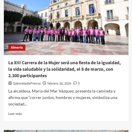
igualdad’
refuerza
la
alianza
institucional
en
su
quinta
Almería
edición
La XIII Carrera de la Mujer será una fiesta de la igualdad,
la vida saludable y la solidaridad, el 8 de marzo, con
2.300 participantes
GabinetedePrensa
febrero 26, 2026
0
La alcaldesa, María del Mar Vázquez, presenta la camiseta y
afirma que “correr juntos, hombres y mujeres, simboliza una
sociedad...
Leer
Leer más
más
sobre
La