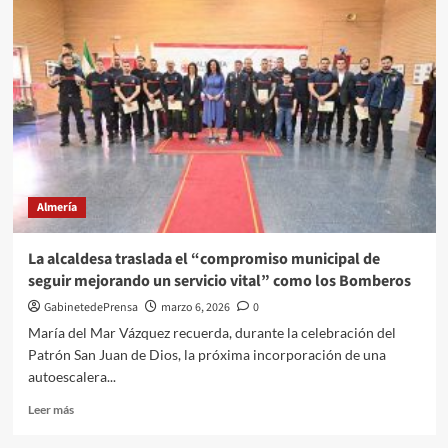
presenta
la
campaña
por
el
Día
Mundial
del
Síndrome
de
Down
Almería
y
anuncia
los
La alcaldesa traslada el “compromiso municipal de
premiados
seguir mejorando un servicio vital” como los Bomberos
de
los
GabinetedePrensa
marzo 6, 2026
0
VIII
María del Mar Vázquez recuerda, durante la celebración del
Down
Patrón San Juan de Dios, la próxima incorporación de una
de
autoescalera...
Oro
Leer
Leer más
más
sobre