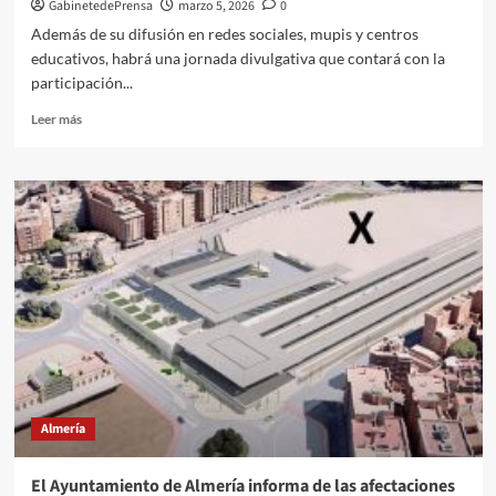
GabinetedePrensa
marzo 5, 2026
0
la
Además de su difusión en redes sociales, mupis y centros
sociedad
educativos, habrá una jornada divulgativa que contará con la
participación...
Leer
Leer más
más
sobre
El
Ayuntamiento
lanza
una
campaña
de
sensibilización
para
jóvenes
sobre
el
uso
Almería
seguro
y
correcto
El Ayuntamiento de Almería informa de las afectaciones
de