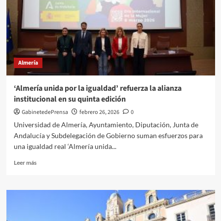
X
Feria
del
Queso
Artesanal
de
Almería
Almería
con
17
‘Almería unida por la igualdad’ refuerza la alianza
maestros
institucional en su quinta edición
queseros
de
GabinetedePrensa
febrero 26, 2026
0
toda
Universidad de Almería, Ayuntamiento, Diputación, Junta de
España
Andalucía y Subdelegación de Gobierno suman esfuerzos para
una igualdad real ‘Almería unida...
Leer
Leer más
más
sobre
‘Almería
unida
por
la