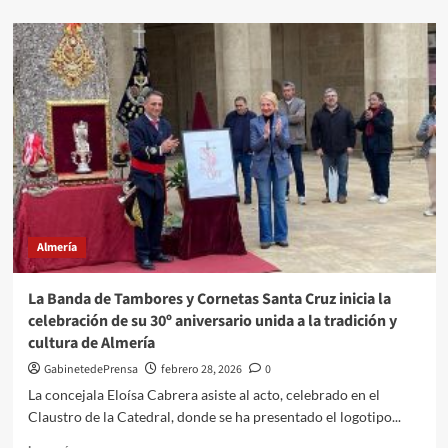
sobre
La
Empresa
Municipal
‘Almería
XXI’
adjudica
las
obras
de
92
viviendas
protegidas
Almería
en
la
Vega
La Banda de Tambores y Cornetas Santa Cruz inicia la
de
celebración de su 30º aniversario unida a la tradición y
Acá
cultura de Almería
GabinetedePrensa
febrero 28, 2026
0
La concejala Eloísa Cabrera asiste al acto, celebrado en el
Claustro de la Catedral, donde se ha presentado el logotipo...
Leer