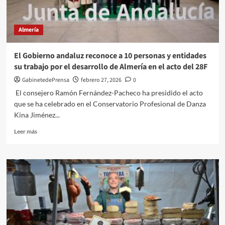
en
La
Almadraba
Almería
de
Monteleva
con
El Gobierno andaluz reconoce a 10 personas y entidades
más
su trabajo por el desarrollo de Almería en el acto del 28F
de
2
GabinetedePrensa
febrero 27, 2026
0
millones
El consejero Ramón Fernández-Pacheco ha presidido el acto
de
que se ha celebrado en el Conservatorio Profesional de Danza
euros
Kina Jiménez...
de
inversión
Leer
Leer más
más
sobre
El
Gobierno
andaluz
reconoce
a
10
personas