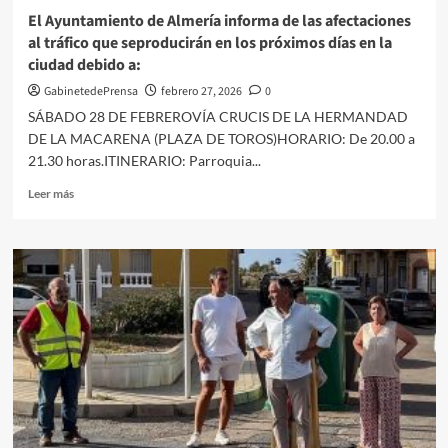
se
El Ayuntamiento de Almería informa de las afectaciones
caen
al tráfico que seproducirán en los próximos días en la
ciudad debido a:
GabinetedePrensa
febrero 27, 2026
0
SÁBADO 28 DE FEBREROVÍA CRUCIS DE LA HERMANDAD
DE LA MACARENA (PLAZA DE TOROS)HORARIO: De 20.00 a
21.30 horas.ITINERARIO: Parroquia...
Leer
Leer más
más
sobre
El
Ayuntamiento
de
Almería
informa
de
las
afectaciones
al
tráfico
que