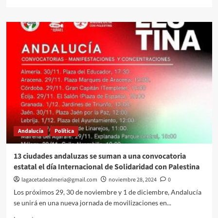
más
sobre
Juan
Espadas
ha
guiado
al
grupo
de
jóvenes
por
las
instalaciones,
analizado
Andalucía
Política
el
trabajo
de
13 ciudades andaluzas se suman a una convocatoria
debate
estatal el día Internacional de Solidaridad con Palestina
y
decisión
lagacetadealmeria@gmail.com
noviembre 28, 2024
0
en
Los próximos 29, 30 de noviembre y 1 de diciembre, Andalucía
puntos
se unirá en una nueva jornada de movilizaciones en...
clave
como
Leer