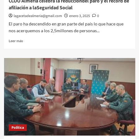
CCOO Almería celebra la reduccióndel paro y el récord de
ferroviaria
afiliación a laSeguridad Social
en
la
lagacetadealmeria@gmail.com
enero 3, 2025
0
provincia
El paro ha descendido en gran parte del país lo que hace que
nos acerquemos a los 2,5millones de personas...
Leer
Leer más
más
sobre
CCOO
Almería
celebra
la
reduccióndel
paro
y
el
récord
de
afiliación
a
Política
laSeguridad
Social