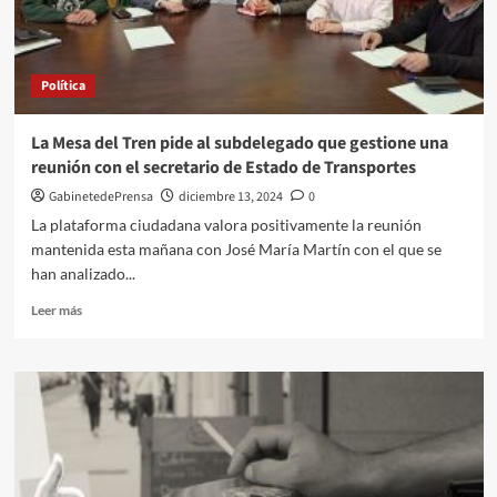
de
vigilancia
para
evitar
Política
el
alcohol
y
La Mesa del Tren pide al subdelegado que gestione una
las
reunión con el secretario de Estado de Transportes
drogas
en
GabinetedePrensa
diciembre 13, 2024
0
la
La plataforma ciudadana valora positivamente la reunión
conducción
mantenida esta mañana con José María Martín con el que se
han analizado...
Leer
Leer más
más
sobre
La
Mesa
del
Tren
pide
al
subdelegado