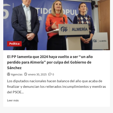
Política
El PP lamenta que 2024 haya vuelto a ser “un año
perdido para Almería” por culpa del Gobierno de
Sánchez
Agencias
enero 30, 2025
0
Los diputados nacionales hacen balance del año que acaba de
finalizar y denuncian los reiterados incumplimientos y mentiras
del PSOE...
Leer
Leer más
más
sobre