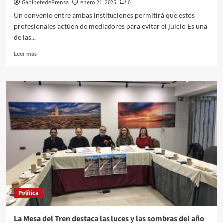
GabinetedePrensa
enero 21, 2025
0
Un convenio entre ambas instituciones permitirá que estos
profesionales actúen de mediadores para evitar el juicio Es una
de las...
Leer
Leer más
más
sobre
La
Junta
y
el
Colegio
de
Graduados
Sociales
difunden
la
mediación
laboral
Política
entre
los
jueces
La Mesa del Tren destaca las luces y las sombras del año