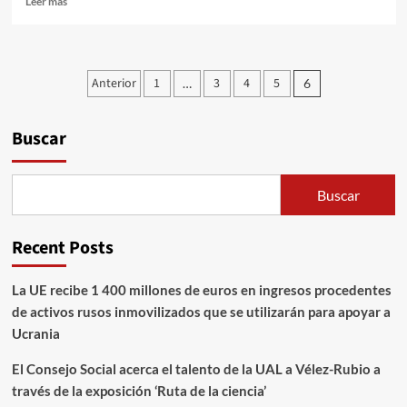
Leer más
la
más
sala
sobre
del
13
plenario,
ciudades
Paginación
la
Anterior
1
3
4
5
…
6
andaluzas
zona
de
se
de
suman
entradas
Buscar
comisiones
a
y
una
el
convocatoria
espacio
estatal
Buscar
de
el
ágora
día
Internacional
Recent Posts
de
Solidaridad
La UE recibe 1 400 millones de euros en ingresos procedentes
con
Palestina
de activos rusos inmovilizados que se utilizarán para apoyar a
Ucrania
El Consejo Social acerca el talento de la UAL a Vélez-Rubio a
través de la exposición ‘Ruta de la ciencia’