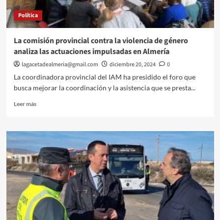
con
Política
actuaciones
que
suponen
La comisión provincial contra la violencia de género
una
analiza las actuaciones impulsadas en Almería
inversión
de
lagacetadealmeria@gmail.com
diciembre 20, 2024
0
21M€
La coordinadora provincial del IAM ha presidido el foro que
en
busca mejorar la coordinación y la asistencia que se presta...
la
provincia
Leer
Leer más
más
sobre
La
comisión
provincial
contra
la
violencia
de
género
analiza
las