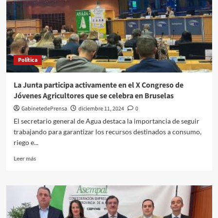
se
prohíba
fumar
en
terrazas
Política
La Junta participa activamente en el X Congreso de
Jóvenes Agricultores que se celebra en Bruselas
GabinetedePrensa
diciembre 11, 2024
0
El secretario general de Agua destaca la importancia de seguir
trabajando para garantizar los recursos destinados a consumo,
riego e...
Leer
Leer más
más
sobre
La
Junta
participa
activamente