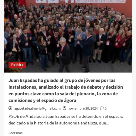
futura
Ley
para
la
Gestión
Ambiental
de
Andalucía
reforzará
el
crecimiento
Política
sostenible
de
sectores
Juan Espadas ha guiado al grupo de jóvenes por las
estratégicos
instalaciones, analizado el trabajo de debate y decisión
en
en puntos clave como la sala del plenario, la zona de
Almería
comisiones y el espacio de ágora
lagacetadealmeria@gmail.com
noviembre 30, 2024
0
PSOE de Andalucía Juan Espadas se ha detenido en el espacio
dedicado a la historia de la autonomía andaluza, que...
Leer
Leer más