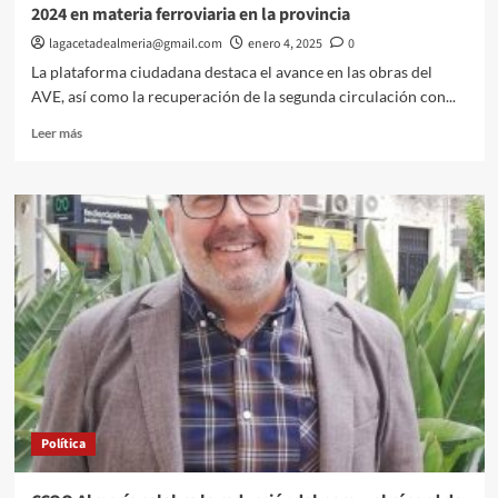
2024 en materia ferroviaria en la provincia
lagacetadealmeria@gmail.com
enero 4, 2025
0
La plataforma ciudadana destaca el avance en las obras del
AVE, así como la recuperación de la segunda circulación con...
Leer
Leer más
más
sobre
La
Mesa
del
Tren
destaca
las
luces
y
las
sombras
del
año
Política
2024
en
materia