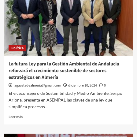
en
el
X
Congreso
de
Jóvenes
Agricultores
que
Política
se
celebra
en
La futura Ley para la Gestión Ambiental de Andalucía
Bruselas
reforzará el crecimiento sostenible de sectores
estratégicos en Almería
lagacetadealmeria@gmail.com
diciembre 10, 2024
0
El viceconsejero de Sostenibilidad y Medio Ambiente, Sergio
Arjona, presenta en ASEMPAL las claves de una ley que
simplifica procesos...
Leer
Leer más
más
sobre
La