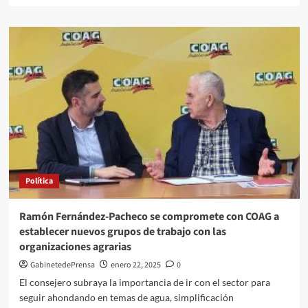
sobre
110
centros
educativos
de
Andalucía celebran
el
Día
Escolar
de
la
Paz
con
Política
UNICEF
España
Ramón Fernández-Pacheco se compromete con COAG a
establecer nuevos grupos de trabajo con las
organizaciones agrarias
GabinetedePrensa
enero 22, 2025
0
El consejero subraya la importancia de ir con el sector para
seguir ahondando en temas de agua, simplificación