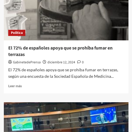
que
gestione
una
reunión
con
Política
el
secretario
de
El 72% de españoles apoya que se prohíba fumar en
Estado
terrazas
de
Transportes
GabinetedePrensa
diciembre 12, 2024
0
El 72% de españoles apoya que se prohíba fumar en terrazas,
según una encuesta de la Sociedad Española de Medicina...
Leer
Leer más
más
sobre
El
72%
de
españoles
apoya
que