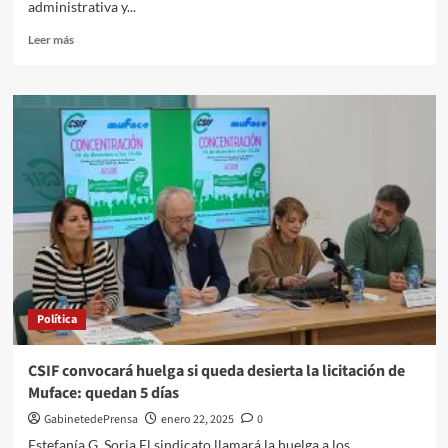
administrativa y...
Leer
Leer más
más
sobre
Ramón
Fernández-
Pacheco
se
compromete
con
COAG
a
establecer
nuevos
grupos
de
Política
trabajo
con
las
CSIF convocará huelga si queda desierta la licitación de
organizaciones
Muface: quedan 5 días
agrarias
GabinetedePrensa
enero 22, 2025
0
Estefanía G. Soria El sindicato llamará la huelga a los