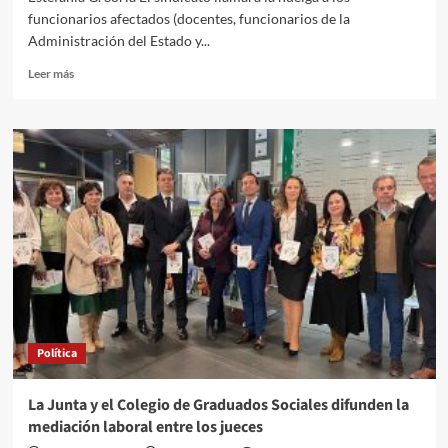
funcionarios afectados (docentes, funcionarios de la
Administración del Estado y...
Leer
Leer más
más
sobre
CSIF
convocará
huelga
si
queda
desierta
la
licitación
de
Muface:
quedan
5
Política
días
La Junta y el Colegio de Graduados Sociales difunden la
mediación laboral entre los jueces