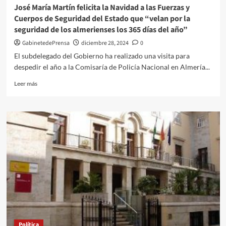
José María Martín felicita la Navidad a las Fuerzas y
Cuerpos de Seguridad del Estado que “velan por la
seguridad de los almerienses los 365 días del año”
GabinetedePrensa
diciembre 28, 2024
0
El subdelegado del Gobierno ha realizado una visita para
despedir el año a la Comisaría de Policía Nacional en Almería...
Leer
Leer más
más
sobre
José
María
Martín
felicita
la
Navidad
a
las
Fuerzas
y
Cuerpos
de
Política
Seguridad