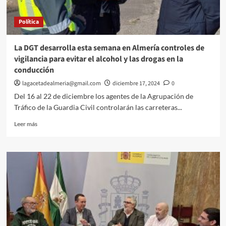
actuaciones
impulsadas
Política
en
Almería
La DGT desarrolla esta semana en Almería controles de
vigilancia para evitar el alcohol y las drogas en la
conducción
lagacetadealmeria@gmail.com
diciembre 17, 2024
0
Del 16 al 22 de diciembre los agentes de la Agrupación de
Tráfico de la Guardia Civil controlarán las carreteras...
Leer
Leer más
más
sobre
La
DGT
desarrolla
esta
semana
en
Almería
controles