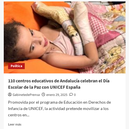
El
PP
lamenta
que
2024
haya
vuelto
a
ser
“un
año
perdido
Política
para
Almería”
por
110 centros educativos de Andalucía celebran el Día
culpa
Escolar de la Paz con UNICEF España
del
Gobierno
GabinetedePrensa
enero 29, 2025
0
de
Promovida por el programa de Educación en Derechos de
Sánchez
Infancia de UNICEF, la actividad pretende movilizar a los
centros en...
Leer
Leer más
más