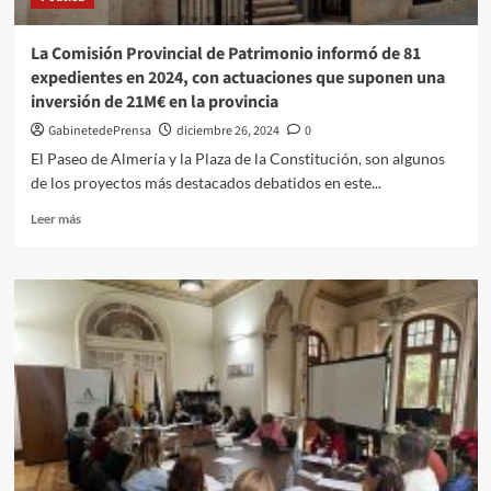
del
Estado
La Comisión Provincial de Patrimonio informó de 81
que
expedientes en 2024, con actuaciones que suponen una
“velan
inversión de 21M€ en la provincia
por
la
GabinetedePrensa
diciembre 26, 2024
0
seguridad
El Paseo de Almería y la Plaza de la Constitución, son algunos
de
de los proyectos más destacados debatidos en este...
los
almerienses
Leer
Leer más
los
más
365
sobre
días
La
del
Comisión
año”
Provincial
de
Patrimonio
informó
de
81
expedientes
en
2024,