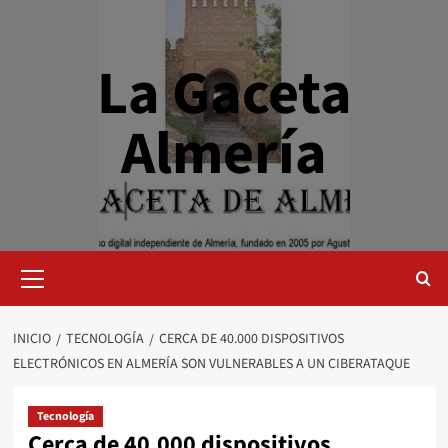
Saltar
al
contenido
La Gaceta
Almería
Menú
primario
INICIO
TECNOLOGÍA
CERCA DE 40.000 DISPOSITIVOS
ELECTRÓNICOS EN ALMERÍA SON VULNERABLES A UN CIBERATAQUE
Tecnología
Cerca de 40.000 dispositivos