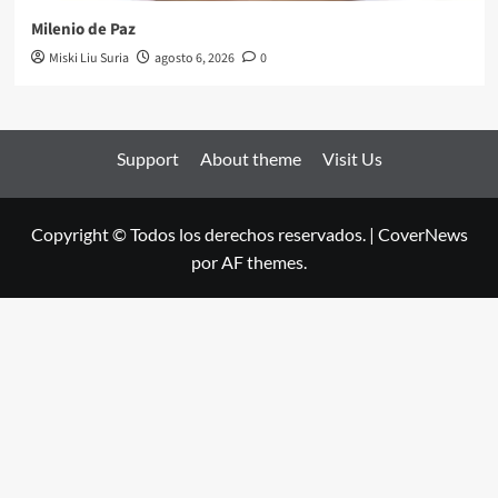
Milenio de Paz
Miski Liu Suria
agosto 6, 2026
0
Support
About theme
Visit Us
Copyright © Todos los derechos reservados.
|
CoverNews
por AF themes.