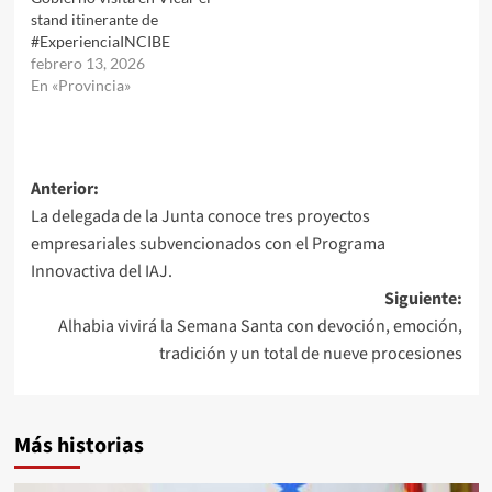
stand itinerante de
#ExperienciaINCIBE
febrero 13, 2026
En «Provincia»
Navegación
Anterior:
La delegada de la Junta conoce tres proyectos
de
empresariales subvencionados con el Programa
entradas
Innovactiva del IAJ.
Siguiente:
Alhabia vivirá la Semana Santa con devoción, emoción,
tradición y un total de nueve procesiones
Más historias