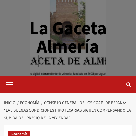
Saltar
al
contenido
La Gaceta
Almería
Menú
primario
INICIO
ECONOMÍA
CONSEJO GENERAL DE LOS COAPI DE ESPAÑA:
“LAS BUENAS CONDICIONES HIPOTECARIAS SIGUEN COMPENSANDO LA
SUBIDA DEL PRECIO DE LA VIVIENDA”
Economía