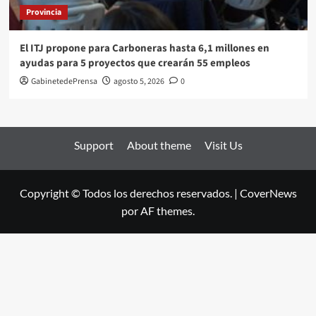
Provincia
El ITJ propone para Carboneras hasta 6,1 millones en
ayudas para 5 proyectos que crearán 55 empleos
GabinetedePrensa
agosto 5, 2026
0
Support
About theme
Visit Us
Copyright © Todos los derechos reservados.
|
CoverNews
por AF themes.