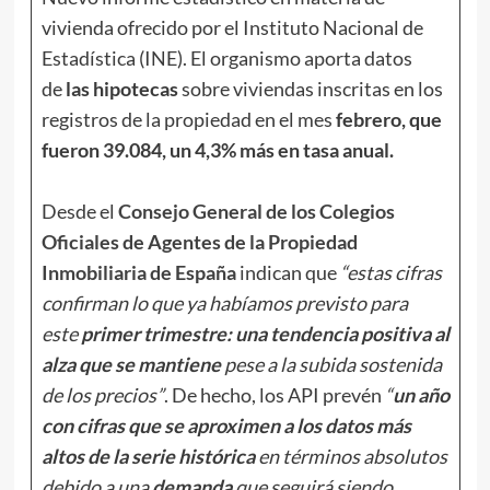
vivienda ofrecido por el Instituto Nacional de
Estadística (INE). El organismo aporta datos
de
las hipotecas
sobre viviendas inscritas en los
registros de la propiedad en el mes
febrero, que
fueron 39.084, un 4,3% más en tasa anual.
Desde el
Consejo General de los Colegios
Oficiales de Agentes de la Propiedad
Inmobiliaria de España
indican que
“estas cifras
confirman lo que ya habíamos previsto para
este
primer trimestre: una tendencia positiva al
alza que se mantiene
pese a la subida sostenida
de los precios”
. De hecho, los API prevén
“
un año
con cifras que se aproximen a los datos más
altos de la serie histórica
en términos absolutos
debido a una
demanda
que seguirá siendo