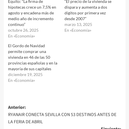
Equito: “La firma de
“El precio de la vivienda se
hipotecas crece un 7,5% en
dispara y aumenta a dos
agosto y encadena más de
dígitos por primera vez
medio año de incremento
desde 2007”
continuo”
marzo 13, 2025
octubre 26, 2025
En «Economía»
En «Economía»
El Gordo de Navidad
permite comprar una
vivienda en 46 de las 50
provincias españolas y en la
mayoría de sus capitales
diciembre 19, 2025
En «Economía»
Navegación
Anterior:
RYANAIR CONECTA SEVILLA CON 53 DESTINOS ANTES DE
de
LA FERIA DE ABRIL
entradas