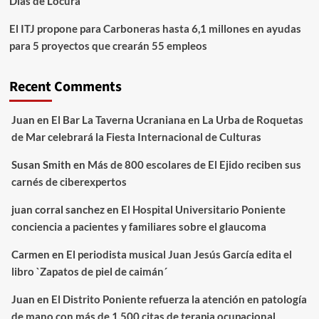
Días de Locura
El ITJ propone para Carboneras hasta 6,1 millones en ayudas
para 5 proyectos que crearán 55 empleos
Recent Comments
Juan
en
El Bar La Taverna Ucraniana en La Urba de Roquetas
de Mar celebrará la Fiesta Internacional de Culturas
Susan Smith
en
Más de 800 escolares de El Ejido reciben sus
carnés de ciberexpertos
juan corral sanchez
en
El Hospital Universitario Poniente
conciencia a pacientes y familiares sobre el glaucoma
Carmen
en
El periodista musical Juan Jesús García edita el
libro `Zapatos de piel de caimán´
Juan
en
El Distrito Poniente refuerza la atención en patología
de mano con más de 1.500 citas de terapia ocupacional