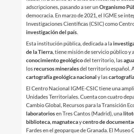
adscripciones, pasando a ser un
Organismo Púb
democracia. En marzo de 2021, el IGME se integ
Investigaciones Científicas (CSIC) como Centr
investigación del país
.
Esta institución pública, dedicada a la
investiga
de la Tierra
, tiene misión de servicio público y
conocimiento geológico
del territorio, las
agua
los
recursos minerales
del territorio español. 
cartografía geológica nacional
y las
cartografí
El Centro Nacional IGME-CSIC tiene una ampl
Unidades Territoriales. Cuenta con cuatro dep
Cambio Global, Recursos para la Transición Ec
laboratorios
en Tres Cantos (Madrid), una
lito
biblioteca
,
magnateca
y
centro de documenta
Fardes en el geoparque de Granada. El Museo Ge