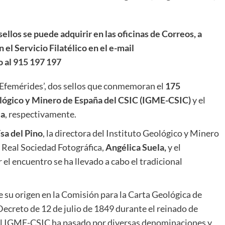
llos se puede adquirir en las oficinas de Correos, a
el Servicio Filatélico en el e-mail
o al
915 197 197
‘Efemérides’, dos sellos que conmemoran el
175
lógico y Minero de España del CSIC (IGME-CSIC)
y el
ca
, respectivamente.
ísa del Pino
, la directora del Instituto Geológico y Minero
la Real Sociedad Fotográfica,
Angélica Suela,
y el
ar el encuentro se ha llevado a cabo el tradicional
e su origen en la Comisión para la Carta Geológica de
Decreto de 12 de julio de 1849 durante el reinado de
tual IGME-CSIC ha pasado por diversas denominaciones y