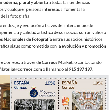
moderna
,
plural
y
abierta
a todas las tendencias
dos y cualquier persona interesada, fomenta la
de la fotografía.
prendizaje y evolución a través del intercambio de
eriencia y calidad artística de sus socios son un valioso
os Nacionales de Fotografía
entre sus socios históricos.
ráfica sigue comprometida con la
evolución y promoción
de Correos, a través de
Correos Market
,
o contactando
.filatelia@correos.com
o llamando al
915 197 197
.