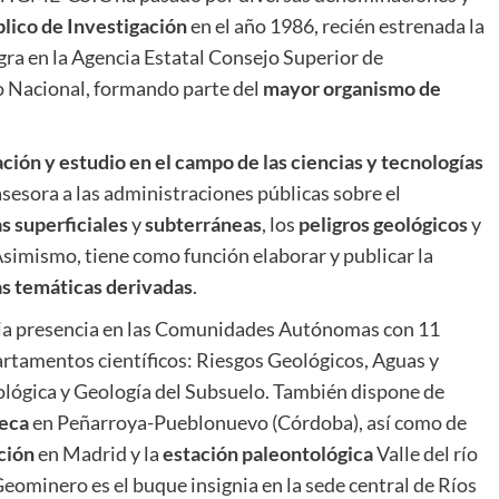
lico de Investigación
en el año 1986, recién estrenada la
ra en la Agencia Estatal Consejo Superior de
o Nacional, formando parte del
mayor organismo de
ción y estudio en el campo de las ciencias y tecnologías
 asesora a las administraciones públicas sobre el
s superficiales
y
subterráneas
, los
peligros geológicos
y
Asimismo, tiene como función elaborar y publicar la
as temáticas derivadas
.
ia presencia en las Comunidades Autónomas con 11
artamentos científicos: Riesgos Geológicos, Aguas y
ológica y Geología del Subsuelo. También dispone de
teca
en Peñarroya-Pueblonuevo (Córdoba), así como de
ción
en Madrid y la
estación paleontológica
Valle del río
ominero es el buque insignia en la sede central de Ríos