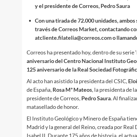
y el presidente de Correos, Pedro Saura
Con una tirada de 72.000 unidades, ambos se
través de
Correos Market
,
contactando con 
atcliente.filatelia@correos.com
o llamand
Correos ha presentado hoy, dentro de su serie 
aniversario del
Centro Nacional Instituto Geo
125 aniversario de la Real Sociedad Fotográfi
Al acto han asistido la presidenta del CSIC,
Elo
de España,
Rosa Mª Mateos
, la presidenta de 
presidente de Correos,
Pedro Saura
. Al finaliz
matasellado de honor.
El Instituto Geológico y Minero de España tien
Madrid y la general del Reino, creada por Real 
Isabel II. Durante 175 años de historia, el ac