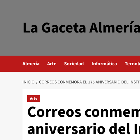
Saltar
al
contenido
La Gaceta Almerí
Almería
Arte
Sociedad
Informática
Tecnol
INICIO
CORREOS CONMEMORA EL 175 ANIVERSARIO DE
Arte
Correos conmem
aniversario del 