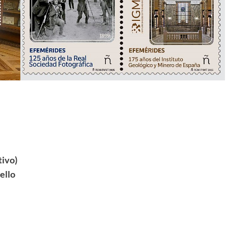
tivo)
sello