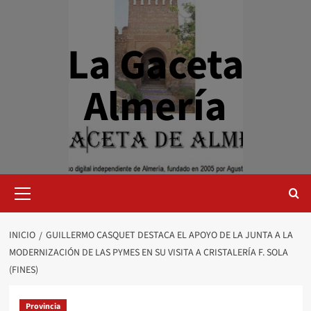
Saltar
al
contenido
La Gaceta
Almería
Menú
primario
INICIO
GUILLERMO CASQUET DESTACA EL APOYO DE LA JUNTA A LA
MODERNIZACIÓN DE LAS PYMES EN SU VISITA A CRISTALERÍA F. SOLA
(FINES)
Provincia