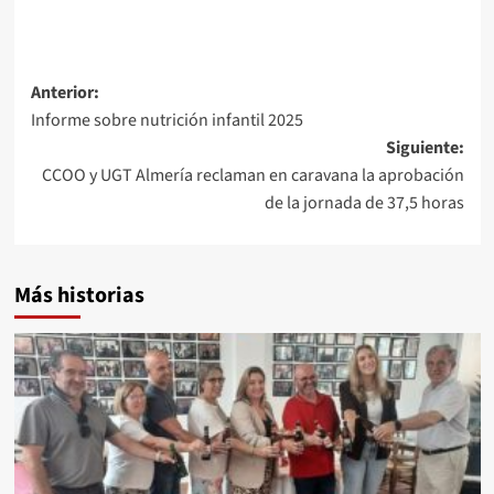
Navegación
Anterior:
Informe sobre nutrición infantil 2025
de
Siguiente:
entradas
CCOO y UGT Almería reclaman en caravana la aprobación
de la jornada de 37,5 horas
Más historias