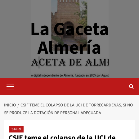
Saltar
al
contenido
La Gaceta
Almería
Menú
primario
INICIO
CSIF TEME EL COLAPSO DE LA UCI DE TORRECÁRDENAS, SI NO
SE PRODUCE LA DOTACIÓN DE PERSONAL ADECUADA
Salud
CSIF teme el colapso de la UCI de