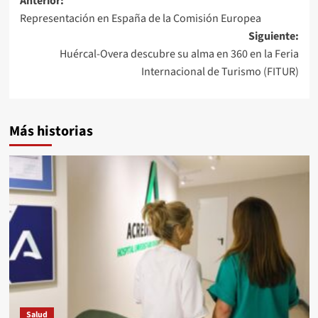
Navegación
Anterior:
Representación en España de la Comisión Europea
de
Siguiente:
entradas
Huércal-Overa descubre su alma en 360 en la Feria
Internacional de Turismo (FITUR)
Más historias
Salud