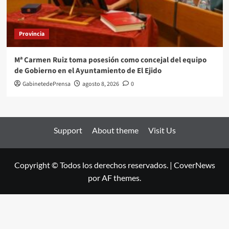
Provincia
Mª Carmen Ruiz toma posesión como concejal del equipo
de Gobierno en el Ayuntamiento de El Ejido
GabinetedePrensa
agosto 8, 2026
0
Support
About theme
Visit Us
Copyright © Todos los derechos reservados.
|
CoverNews
por AF themes.