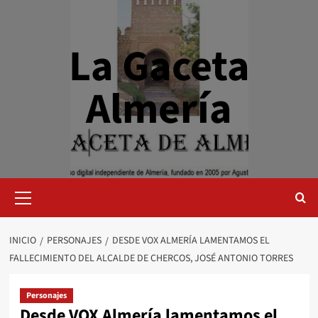
Saltar
al
contenido
La Gaceta
Almería
Menú
primario
INICIO
PERSONAJES
DESDE VOX ALMERÍA LAMENTAMOS EL
FALLECIMIENTO DEL ALCALDE DE CHERCOS, JOSÉ ANTONIO TORRES
Personajes
Desde VOX Almería lamentamos el