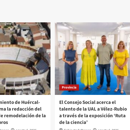
Provincia
miento de Huércal-
El Consejo Social acerca el
ma la redacción del
talento de la UAL a Vélez-Rubio
de remodelación de la
a través de la exposición ‘Ruta
oros
de la ciencia’