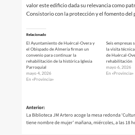
valor este edificio dada su relevancia como pa
Consistorio con la protección y el fomento del p
Relacionado
El Ayuntamiento de Huércal-Overa y
Seis empresas s
el Obispado de Almería firman un
la visita técnica
convenio para continuar la
de Huércal-Ove
rehabilitación de la histórica Iglesia
rehabilitación
Parroquial
mayo 6, 2026
mayo 4, 2026
En «Provincia»
En «Provincia»
Navegación
Anterior:
La Biblioteca JM Artero acoge la mesa redonda ‘Cultu
de
tiene nombre de mujer’ mañana, miércoles, a las 18 h
entradas