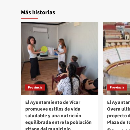
Más historias
Provincia
Provincia
El Ayuntamiento de Vícar
El Ayunta
promueve estilos de vida
Overa ulti
saludable y una nutrición
proyecto 
equilibrada entre la población
Plaza de T
gitana del municipio