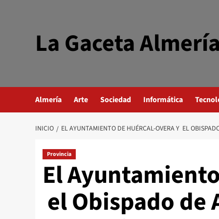
Saltar
al
contenido
La Gaceta Almerí
Almería
Arte
Sociedad
Informática
Tecnol
INICIO
EL AYUNTAMIENTO DE HUÉRCAL-OVERA Y EL OBISPADO
Provincia
El Ayuntamiento
el Obispado de 