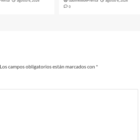
Prensa
agosto 6, 2026
GabinetedePrensa
agosto 6, 2026
0
Los campos obligatorios están marcados con
*