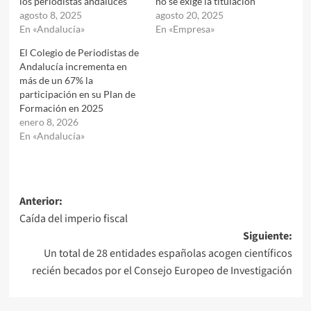
los periodistas andaluces
no se exige la titulación
agosto 8, 2025
agosto 20, 2025
En «Andalucía»
En «Empresa»
El Colegio de Periodistas de
Andalucía incrementa en
más de un 67% la
participación en su Plan de
Formación en 2025
enero 8, 2026
En «Andalucía»
Navegación
Anterior:
Caída del imperio fiscal
de
Siguiente:
entradas
Un total de 28 entidades españolas acogen científicos
recién becados por el Consejo Europeo de Investigación