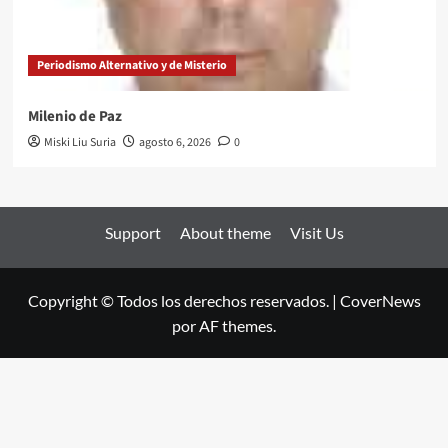
Periodismo Alternativo y de Misterio
Milenio de Paz
Miski Liu Suria
agosto 6, 2026
0
Support
About theme
Visit Us
Copyright © Todos los derechos reservados.
|
CoverNews
por AF themes.