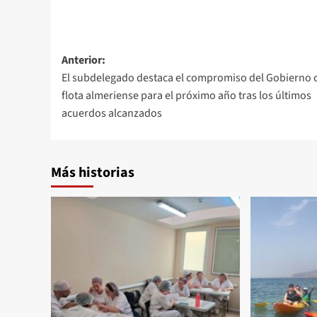
Navegación
Anterior:
El subdelegado destaca el compromiso del Gobierno c
de
flota almeriense para el próximo año tras los últimos
entradas
acuerdos alcanzados
Más historias