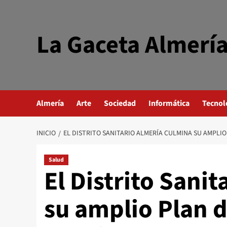
Saltar
al
contenido
La Gaceta Almerí
Almería
Arte
Sociedad
Informática
Tecnol
INICIO
EL DISTRITO SANITARIO ALMERÍA CULMINA SU AMPLI
Salud
El Distrito Sani
su amplio Plan 