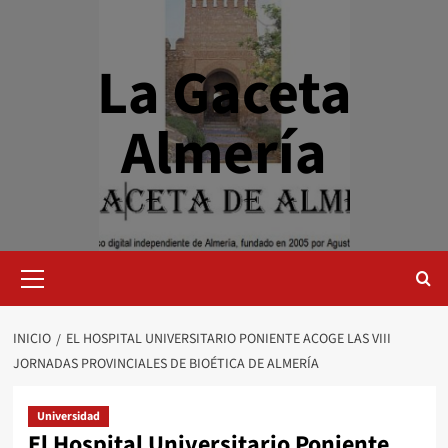
Saltar
al
contenido
La Gaceta
Almería
Menú
primario
INICIO
EL HOSPITAL UNIVERSITARIO PONIENTE ACOGE LAS VIII
JORNADAS PROVINCIALES DE BIOÉTICA DE ALMERÍA
Universidad
El Hospital Universitario Poniente