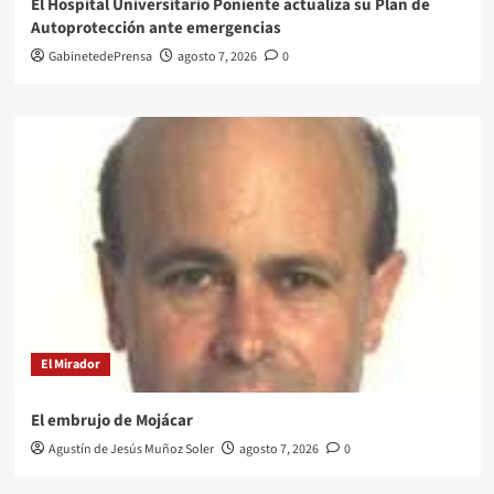
El Hospital Universitario Poniente actualiza su Plan de
Autoprotección ante emergencias
GabinetedePrensa
agosto 7, 2026
0
El Mirador
El embrujo de Mojácar
Agustín de Jesús Muñoz Soler
agosto 7, 2026
0