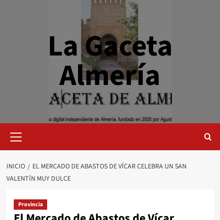
Saltar
al
contenido
La Gaceta
Almería
Menú
primario
INICIO
EL MERCADO DE ABASTOS DE VÍCAR CELEBRA UN SAN
VALENTÍN MUY DULCE
Provincia
El Mercado de Abastos de Vícar