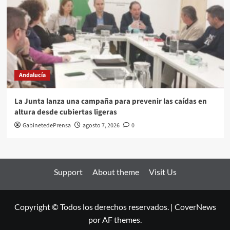
Andalucía
La Junta lanza una campaña para prevenir las caídas en
altura desde cubiertas ligeras
GabinetedePrensa
agosto 7, 2026
0
Support
About theme
Visit Us
Copyright © Todos los derechos reservados.
|
CoverNews
por AF themes.