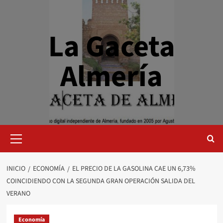
Saltar
al
contenido
La Gaceta
Almería
Menú
primario
INICIO
ECONOMÍA
EL PRECIO DE LA GASOLINA CAE UN 6,73%
COINCIDIENDO CON LA SEGUNDA GRAN OPERACIÓN SALIDA DEL
VERANO
Economía