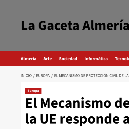
Saltar
al
contenido
La Gaceta Almerí
Almería
Arte
Sociedad
Informática
Tecnol
INICIO
EUROPA
EL MECANISMO DE PROTECCIÓN CIVIL DE L
Europa
El Mecanismo de 
la UE responde a