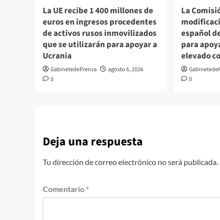
La UE recibe 1 400 millones de
La Comisi
euros en ingresos procedentes
modificac
de activos rusos inmovilizados
español d
que se utilizarán para apoyar a
para apoy
Ucrania
elevado c
GabinetedePrensa
agosto 6, 2026
Gabinetede
0
0
Deja una respuesta
Tu dirección de correo electrónico no será publicada.
Comentario
*